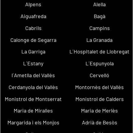
Alpens
Alella
Aiguafreda
Bagà
Cabrils
Campins
Calonge de Segarra
La Granada
La Garriga
L´Hospitalet de Llobregat
L´Estany
L´Espunyola
l´Ametlla del Vallès
Cervelló
Cerdanyola del Vallès
Montornès del Vallès
Monistrol de Montserrat
Monistrol de Calders
Maria de Miralles
Maria de Merlès
Margarida i els Monjos
Adrià de Besòs