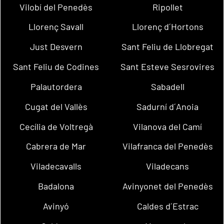
Vilobí del Penedès
Ripollet
Llorenç Savall
Llorenç d´Hortons
Just Desvern
Sant Feliu de Llobregat
Sant Feliu de Codines
Sant Esteve Sesrovires
Palautordera
Sabadell
Cugat del Vallès
Sadurní d´Anoia
Cecília de Voltregà
Vilanova del Camí
Cabrera de Mar
Vilafranca del Penedès
Viladecavalls
Viladecans
Badalona
Avinyonet del Penedès
Avinyó
Caldes d´Estrac