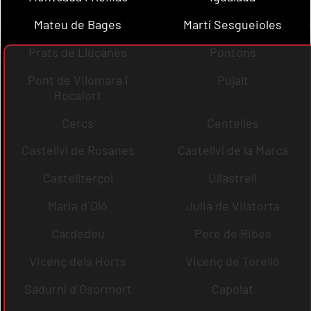
Mateu de Bages
Martí Sesgueioles
Prats de Lluçanès
Pontons
Pont de Vilomara i
Pujalt
Rocafort
Cercs
Centelles
Castellví de Rosanes
Castellví de la Marca
Castellterçol
Ullastrell
Maria d´Oló
Julià de Vilatorta
Cardedeu
Pere de Ribes
Vicenç dels Horts
Vicenç de Torelló
Sadurní d´Osormort
Capolat