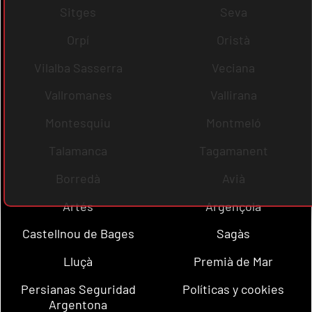
Sitges
Seva
Orpí
Oristà
Vilalba Sasserra
Veciana
Vallromanes
Vallirana
Montesquiu
Montmeló
Talamanca
Tagamanent
Borredà
Avià
Artés
Argençola
Castellnou de Bages
Sagàs
Lluçà
Premià de Mar
Persianas Seguridad
Políticas y cookies
Argentona