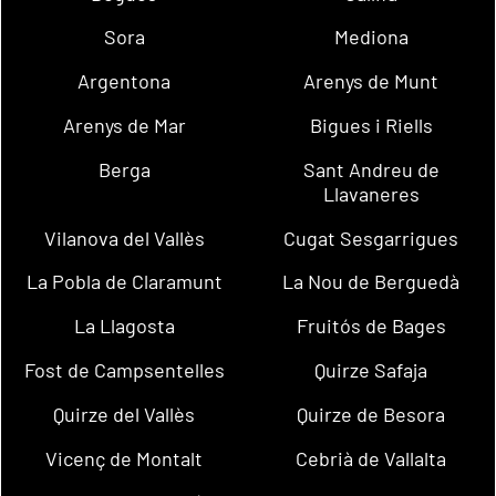
Sora
Mediona
Argentona
Arenys de Munt
Arenys de Mar
Bigues i Riells
Berga
Sant Andreu de
Llavaneres
Vilanova del Vallès
Cugat Sesgarrigues
La Pobla de Claramunt
La Nou de Berguedà
La Llagosta
Fruitós de Bages
Fost de Campsentelles
Quirze Safaja
Quirze del Vallès
Quirze de Besora
Vicenç de Montalt
Cebrià de Vallalta