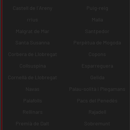
Castell de l´Areny
Puig-reig
rrius
Malla
Malgrat de Mar
Santpedor
Santa Susanna
Perpètua de Mogoda
Corbera de Llobregat
Copons
Collsuspina
Esparreguera
Cornellà de Llobregat
Gelida
Navas
Palau-solità i Plegamans
Palafolls
Pacs del Penedès
Rellinars
Rajadell
Premià de Dalt
Sobremunt