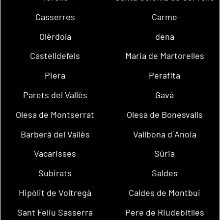
Casserres
Carme
Olèrdola
dena
Castelldefels
Maria de Martorelles
Piera
Perafita
Parets del Vallès
Gavà
Olesa de Montserrat
Olesa de Bonesvalls
Barberà del Vallès
Vallbona d´Anoia
Vacarisses
Súria
Subirats
Saldes
Hipòlit de Voltregà
Caldes de Montbui
Sant Feliu Sasserra
Pere de Riudebitlles