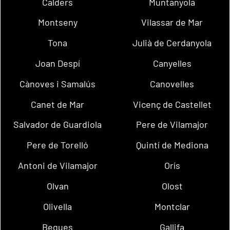
Calders
Muntanyola
Montseny
Vilassar de Mar
Tona
Julià de Cerdanyola
Joan Despí
Canyelles
Cànoves i Samalús
Canovelles
Canet de Mar
Vicenç de Castellet
Salvador de Guardiola
Pere de Vilamajor
Pere de Torelló
Quintí de Mediona
Antoni de Vilamajor
Orís
Olvan
Olost
Olivella
Montclar
Begues
Gallifa