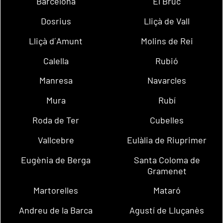
Barcelona
El Bruc
Dosrius
Lliçà de Vall
Lliçà d´Amunt
Molins de Rei
Calella
Rubió
Manresa
Navarcles
Mura
Rubí
Roda de Ter
Cubelles
Vallcebre
Eulàlia de Riuprimer
Eugènia de Berga
Santa Coloma de
Gramenet
Martorelles
Mataró
Andreu de la Barca
Agustí de Lluçanès