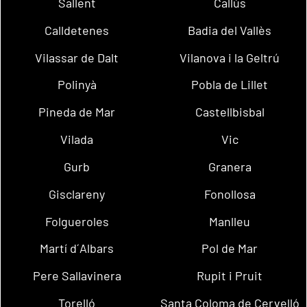
Sallent
Callús
Calldetenes
Badia del Vallès
Vilassar de Dalt
Vilanova i la Geltrú
Polinyà
Pobla de Lillet
Pineda de Mar
Castellbisbal
Vilada
Vic
Gurb
Granera
Gisclareny
Fonollosa
Folgueroles
Manlleu
Martí d´Albars
Pol de Mar
Pere Sallavinera
Rupit i Pruit
Torelló
Santa Coloma de Cervelló