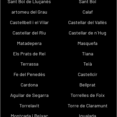
Sant Boi de Lluçanès
Sant Boi
artomeu del Grau
Calaf
Castellbell i el Vilar
Castellar del Vallès
Castellar del Riu
Castellar de n´Hug
Matadepera
Masquefa
Els Prats de Rei
Tiana
Terrassa
Teià
Fe del Penedès
Castellcir
Cardona
Bellprat
Aguilar de Segarra
Torrelles de Foix
Torrelavit
Torre de Claramunt
Montcada i Reixac
Igualada