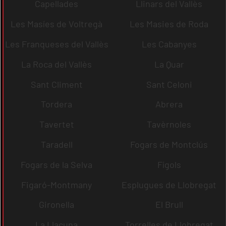
Capellades
Llinars del Vallès
Les Masíes de Voltregà
Les Masies de Roda
Les Franqueses del Vallès
Les Cabanyes
La Roca del Vallès
La Quar
Sant Climent
Sant Celoni
Tordera
Abrera
Tavertet
Tavèrnoles
Taradell
Fogars de Montclús
Fogars de la Selva
Fígols
Figaró-Montmany
Esplugues de Llobregat
Gironella
El Brull
La Llacuna
Torrelles de Llobregat