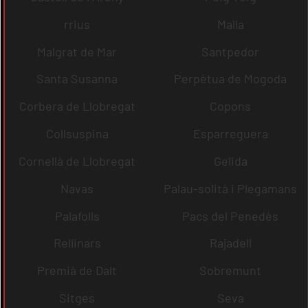
rrius
Malla
Malgrat de Mar
Santpedor
Santa Susanna
Perpètua de Mogoda
Corbera de Llobregat
Copons
Collsuspina
Esparreguera
Cornellà de Llobregat
Gelida
Navas
Palau-solità i Plegamans
Palafolls
Pacs del Penedès
Rellinars
Rajadell
Premià de Dalt
Sobremunt
Sitges
Seva