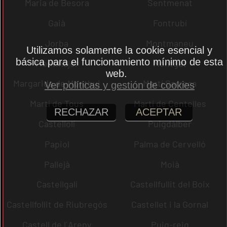
Maria de Besora
Sentmenat
Gaià
Fontrubí
Jorba
Montmaneu
Utilizamos solamente la cookie esencial y
básica para el funcionamiento mínimo de esta
Montmajor
Montgat
web.
Margarida de Montbui
Martí Sarroca
Ver políticas y gestión de cookies
Martí de Tous
Martí de Centelles
RECHAZAR
ACEPTAR
Castellolí
Puigdàlber
Papiol
Palma de Cervelló
Pallejà
Moià
Castellgalí
Castellfullit del Boix
Castellfollit de Riubregós
Castellet i la Gornal
Castell de l´Areny
Puig-reig