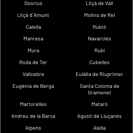
Dosrius
Lliçà de Vall
Lliçà d´Amunt
Molins de Rei
Calella
Rubió
Manresa
Navarcles
Mura
Rubí
Roda de Ter
Cubelles
Vallcebre
Eulàlia de Riuprimer
Eugènia de Berga
Santa Coloma de
Gramenet
Martorelles
Mataró
Andreu de la Barca
Agustí de Lluçanès
Alpens
Alella