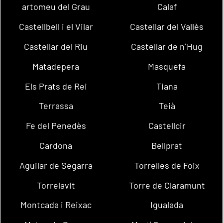
artomeu del Grau
Calaf
Castellbell i el Vilar
Castellar del Vallès
Castellar del Riu
Castellar de n´Hug
Matadepera
Masquefa
Els Prats de Rei
Tiana
Terrassa
Teià
Fe del Penedès
Castellcir
Cardona
Bellprat
Aguilar de Segarra
Torrelles de Foix
Torrelavit
Torre de Claramunt
Montcada i Reixac
Igualada