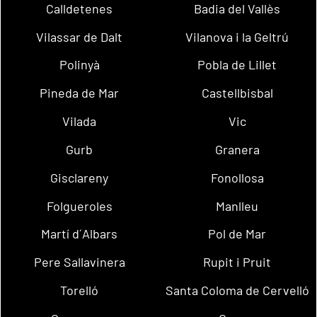
Calldetenes
Badia del Vallès
Vilassar de Dalt
Vilanova i la Geltrú
Polinyà
Pobla de Lillet
Pineda de Mar
Castellbisbal
Vilada
Vic
Gurb
Granera
Gisclareny
Fonollosa
Folgueroles
Manlleu
Martí d´Albars
Pol de Mar
Pere Sallavinera
Rupit i Pruit
Torelló
Santa Coloma de Cervelló