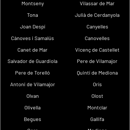
Montseny
Vilassar de Mar
Tona
Julià de Cerdanyola
Joan Despí
Canyelles
Cànoves i Samalús
Canovelles
Canet de Mar
Vicenç de Castellet
Salvador de Guardiola
Pere de Vilamajor
Pere de Torelló
Quintí de Mediona
Antoni de Vilamajor
Orís
Olvan
Olost
Olivella
Montclar
Begues
Gallifa