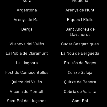
Sora
Mediona
Argentona
Arenys de Munt
Arenys de Mar
Bigues i Riells
Berga
Sant Andreu de
Llavaneres
Vilanova del Vallès
Cugat Sesgarrigues
La Pobla de Claramunt
La Nou de Berguedà
La Llagosta
Fruitós de Bages
Fost de Campsentelles
Quirze Safaja
Quirze del Vallès
Quirze de Besora
Vicenç de Montalt
Cebrià de Vallalta
Sant Boi de Lluçanès
Sant Boi