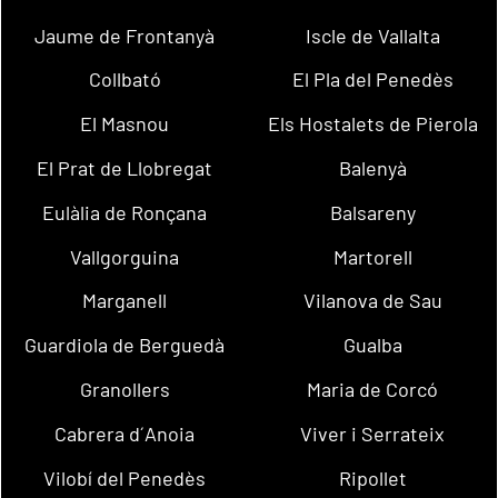
Jaume de Frontanyà
Iscle de Vallalta
Collbató
El Pla del Penedès
El Masnou
Els Hostalets de Pierola
El Prat de Llobregat
Balenyà
Eulàlia de Ronçana
Balsareny
Vallgorguina
Martorell
Marganell
Vilanova de Sau
Guardiola de Berguedà
Gualba
Granollers
Maria de Corcó
Cabrera d´Anoia
Viver i Serrateix
Vilobí del Penedès
Ripollet