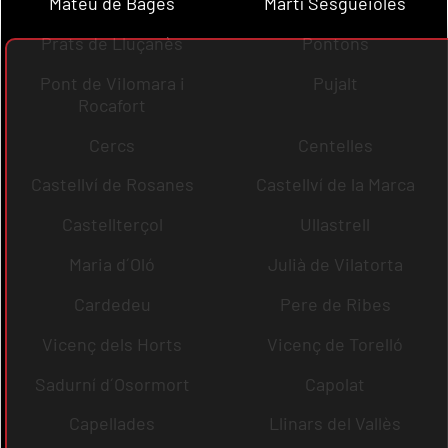
Mateu de Bages
Martí Sesgueioles
Prats de Lluçanès
Pontons
Pont de Vilomara i
Pujalt
Rocafort
Cercs
Centelles
Castellví de Rosanes
Castellví de la Marca
Castellterçol
Ullastrell
Maria d´Oló
Julià de Vilatorta
Cardedeu
Pere de Ribes
Vicenç dels Horts
Vicenç de Torelló
Sadurní d´Osormort
Capolat
Capellades
Llinars del Vallès