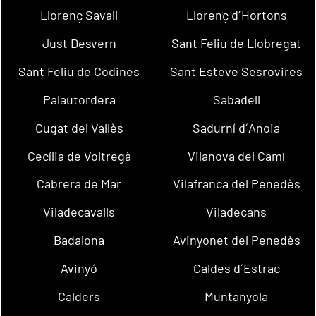
Llorenç Savall
Llorenç d´Hortons
Just Desvern
Sant Feliu de Llobregat
Sant Feliu de Codines
Sant Esteve Sesrovires
Palautordera
Sabadell
Cugat del Vallès
Sadurní d´Anoia
Cecília de Voltregà
Vilanova del Camí
Cabrera de Mar
Vilafranca del Penedès
Viladecavalls
Viladecans
Badalona
Avinyonet del Penedès
Avinyó
Caldes d´Estrac
Calders
Muntanyola