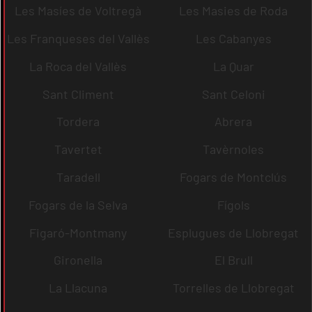
Les Masíes de Voltregà
Les Masies de Roda
Les Franqueses del Vallès
Les Cabanyes
La Roca del Vallès
La Quar
Sant Climent
Sant Celoni
Tordera
Abrera
Tavertet
Tavèrnoles
Taradell
Fogars de Montclús
Fogars de la Selva
Fígols
Figaró-Montmany
Esplugues de Llobregat
Gironella
El Brull
La Llacuna
Torrelles de Llobregat