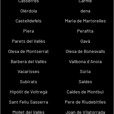
Casserres
Carme
Olèrdola
dena
Castelldefels
Maria de Martorelles
Piera
Perafita
Parets del Vallès
Gavà
Olesa de Montserrat
Olesa de Bonesvalls
Barberà del Vallès
Vallbona d´Anoia
Vacarisses
Súria
Subirats
Saldes
Hipòlit de Voltregà
Caldes de Montbui
Sant Feliu Sasserra
Pere de Riudebitlles
Mollet del Vallès
Joan de Vilatorrada