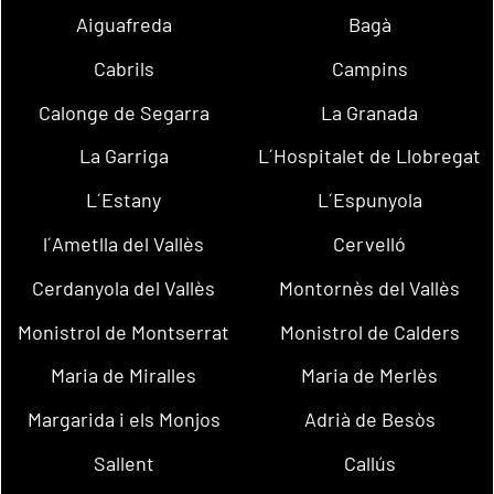
Aiguafreda
Bagà
Cabrils
Campins
Calonge de Segarra
La Granada
La Garriga
L´Hospitalet de Llobregat
L´Estany
L´Espunyola
l´Ametlla del Vallès
Cervelló
Cerdanyola del Vallès
Montornès del Vallès
Monistrol de Montserrat
Monistrol de Calders
Maria de Miralles
Maria de Merlès
Margarida i els Monjos
Adrià de Besòs
Sallent
Callús