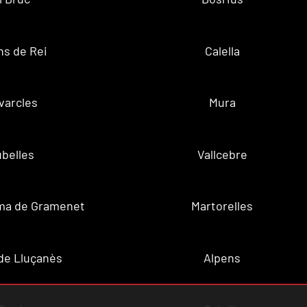
ns de Rei
Calella
varcles
Mura
belles
Vallcebre
ma de Gramenet
Martorelles
de Lluçanès
Alpens