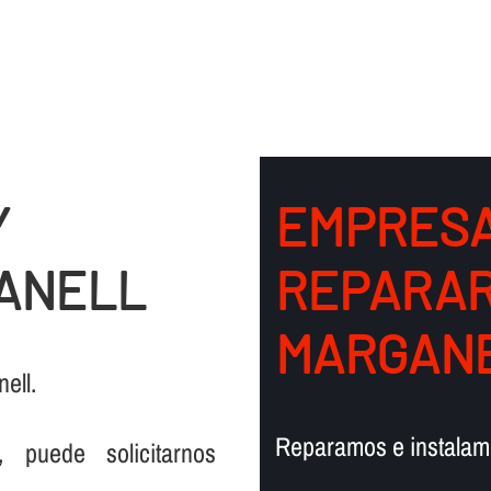
Y
EMPRESA
GANELL
REPARAR
MARGAN
ell.
Reparamos e instalamo
, puede solicitarnos