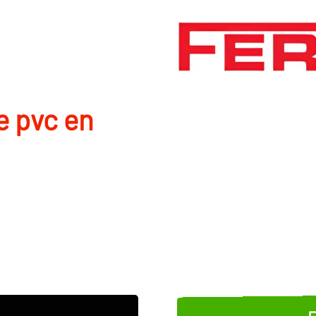
e pvc en
E