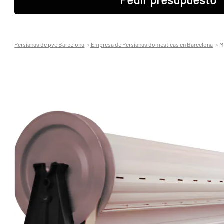
Persianas de pvc Barcelona
Empresa de Persianas domesticas en Barcelona
M