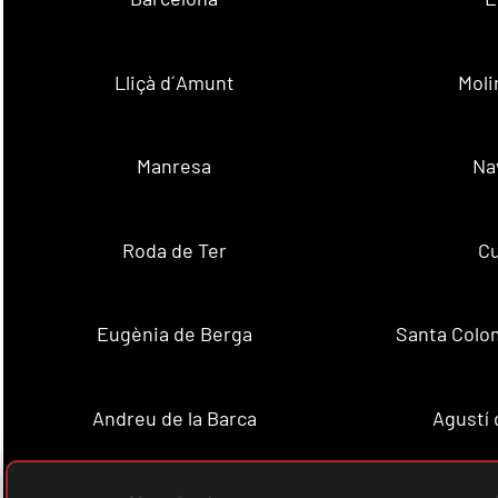
Lliçà d´Amunt
Moli
Manresa
Na
Roda de Ter
Cu
Eugènia de Berga
Santa Colo
Andreu de la Barca
Agustí 