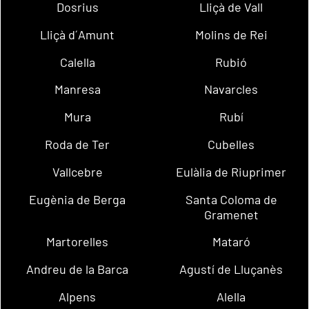
Dosrius
Lliçà de Vall
Lliçà d´Amunt
Molins de Rei
Calella
Rubió
Manresa
Navarcles
Mura
Rubí
Roda de Ter
Cubelles
Vallcebre
Eulàlia de Riuprimer
Eugènia de Berga
Santa Coloma de
Gramenet
Martorelles
Mataró
Andreu de la Barca
Agustí de Lluçanès
Alpens
Alella