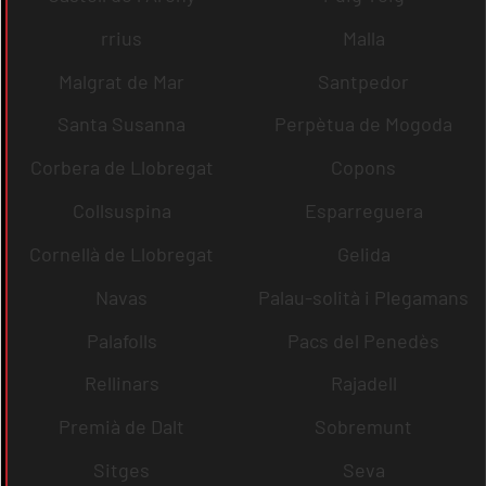
rrius
Malla
Malgrat de Mar
Santpedor
Santa Susanna
Perpètua de Mogoda
Corbera de Llobregat
Copons
Collsuspina
Esparreguera
Cornellà de Llobregat
Gelida
Navas
Palau-solità i Plegamans
Palafolls
Pacs del Penedès
Rellinars
Rajadell
Premià de Dalt
Sobremunt
Sitges
Seva