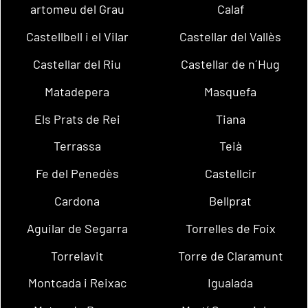
artomeu del Grau
Calaf
Castellbell i el Vilar
Castellar del Vallès
Castellar del Riu
Castellar de n´Hug
Matadepera
Masquefa
Els Prats de Rei
Tiana
Terrassa
Teià
Fe del Penedès
Castellcir
Cardona
Bellprat
Aguilar de Segarra
Torrelles de Foix
Torrelavit
Torre de Claramunt
Montcada i Reixac
Igualada