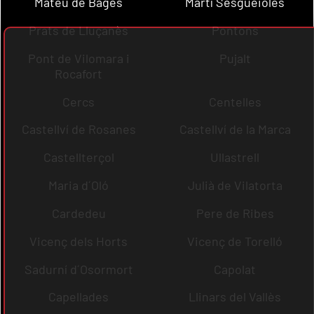
Mateu de Bages
Martí Sesgueioles
Prats de Lluçanès
Pontons
Pont de Vilomara i
Pujalt
Rocafort
Cercs
Centelles
Castellví de Rosanes
Castellví de la Marca
Castellterçol
Ullastrell
Maria d´Oló
Julià de Vilatorta
Cardedeu
Pere de Ribes
Vicenç dels Horts
Vicenç de Torelló
Sadurní d´Osormort
Capolat
Capellades
Llinars del Vallès