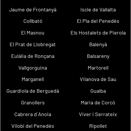
Jaume de Frontanyà
Iscle de Vallalta
Collbató
El Pla del Penedès
El Masnou
Els Hostalets de Pierola
El Prat de Llobregat
Balenyà
Eulàlia de Ronçana
Balsareny
Vallgorguina
Martorell
Marganell
Vilanova de Sau
Guardiola de Berguedà
Gualba
Granollers
Maria de Corcó
Cabrera d´Anoia
Viver i Serrateix
Vilobí del Penedès
Ripollet