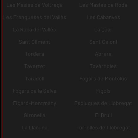
Les Masíes de Voltregà
Les Masies de Roda
Les Franqueses del Vallès
Les Cabanyes
La Roca del Vallès
La Quar
Sant Climent
Sant Celoni
Tordera
Abrera
Tavertet
Tavèrnoles
Taradell
Fogars de Montclús
Fogars de la Selva
Fígols
Figaró-Montmany
Esplugues de Llobregat
Gironella
El Brull
La Llacuna
Torrelles de Llobregat