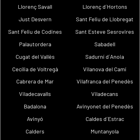
Llorenç Savall
Llorenç d´Hortons
Just Desvern
Sant Feliu de Llobregat
Sant Feliu de Codines
Sant Esteve Sesrovires
Palautordera
Sabadell
Cugat del Vallès
Sadurní d´Anoia
Cecília de Voltregà
Vilanova del Camí
Cabrera de Mar
Vilafranca del Penedès
Viladecavalls
Viladecans
Badalona
Avinyonet del Penedès
Avinyó
Caldes d´Estrac
Calders
Muntanyola