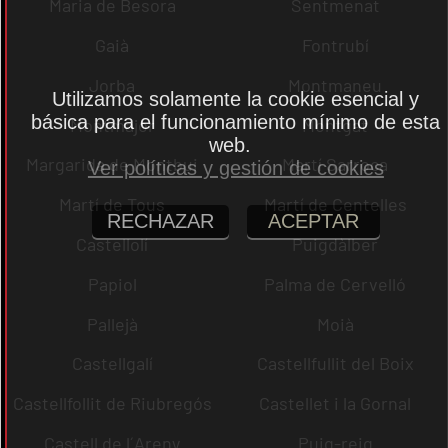
Maria de Besora
Sentmenat
Gaià
Fontrubí
Jorba
Montmaneu
Utilizamos solamente la cookie esencial y
básica para el funcionamiento mínimo de esta
Montmajor
Montgat
web.
Margarida de Montbui
Martí Sarroca
Ver políticas y gestión de cookies
Martí de Tous
Martí de Centelles
RECHAZAR
ACEPTAR
Castellolí
Puigdàlber
Papiol
Palma de Cervelló
Pallejà
Moià
Castellgalí
Castellfullit del Boix
Castellfollit de Riubregós
Castellet i la Gornal
Castell de l´Areny
Puig-reig