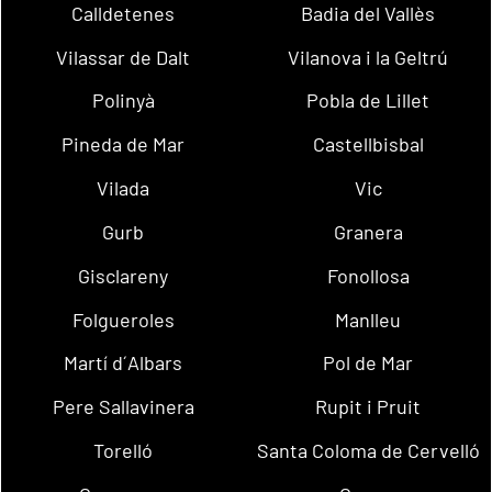
Calldetenes
Badia del Vallès
Vilassar de Dalt
Vilanova i la Geltrú
Polinyà
Pobla de Lillet
Pineda de Mar
Castellbisbal
Vilada
Vic
Gurb
Granera
Gisclareny
Fonollosa
Folgueroles
Manlleu
Martí d´Albars
Pol de Mar
Pere Sallavinera
Rupit i Pruit
Torelló
Santa Coloma de Cervelló