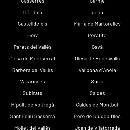
Casserres
Carme
Olèrdola
dena
Castelldefels
Maria de Martorelles
Piera
Perafita
Parets del Vallès
Gavà
Olesa de Montserrat
Olesa de Bonesvalls
Barberà del Vallès
Vallbona d´Anoia
Vacarisses
Súria
Subirats
Saldes
Hipòlit de Voltregà
Caldes de Montbui
Sant Feliu Sasserra
Pere de Riudebitlles
Mollet del Vallès
Joan de Vilatorrada