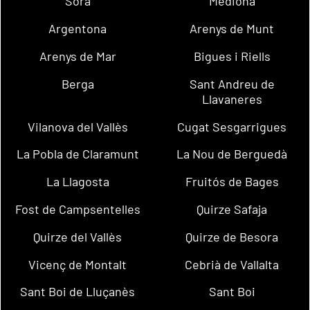
Sora
Mediona
Argentona
Arenys de Munt
Arenys de Mar
Bigues i Riells
Berga
Sant Andreu de
Llavaneres
Vilanova del Vallès
Cugat Sesgarrigues
La Pobla de Claramunt
La Nou de Berguedà
La Llagosta
Fruitós de Bages
Fost de Campsentelles
Quirze Safaja
Quirze del Vallès
Quirze de Besora
Vicenç de Montalt
Cebrià de Vallalta
Sant Boi de Lluçanès
Sant Boi