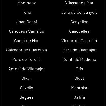
Montseny
Vilassar de Mar
Tona
Julià de Cerdanyola
Joan Despí
Canyelles
Cànoves i Samalús
Canovelles
Canet de Mar
Vicenç de Castellet
Salvador de Guardiola
Pere de Vilamajor
Pere de Torelló
Quintí de Mediona
Antoni de Vilamajor
Orís
Olvan
Olost
Olivella
Montclar
Begues
Gallifa