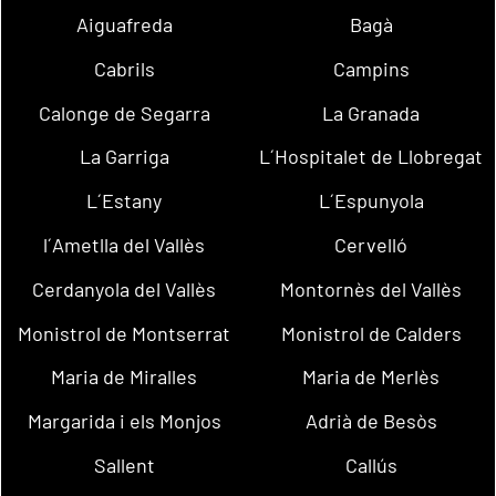
Aiguafreda
Bagà
Cabrils
Campins
Calonge de Segarra
La Granada
La Garriga
L´Hospitalet de Llobregat
L´Estany
L´Espunyola
l´Ametlla del Vallès
Cervelló
Cerdanyola del Vallès
Montornès del Vallès
Monistrol de Montserrat
Monistrol de Calders
Maria de Miralles
Maria de Merlès
Margarida i els Monjos
Adrià de Besòs
Sallent
Callús