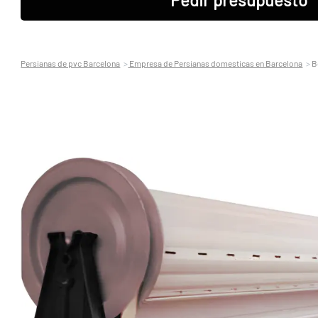
Persianas de pvc Barcelona
Empresa de Persianas domesticas en Barcelona
B