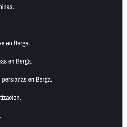
minas.
as en Berga.
nas en Berga.
 persianas en Berga.
tizacion.
.