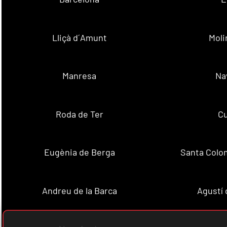
Lliçà d´Amunt
Moli
Manresa
Na
Roda de Ter
Cu
Eugènia de Berga
Santa Colo
Andreu de la Barca
Agustí 