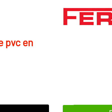
e pvc en
E