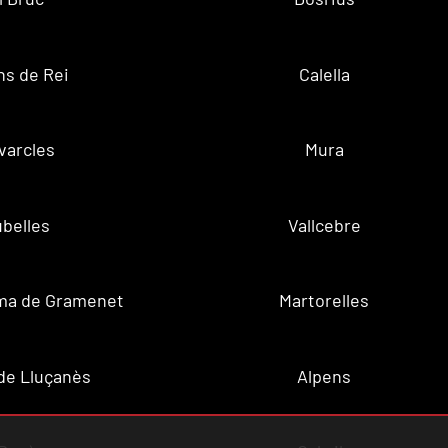
ns de Rei
Calella
varcles
Mura
belles
Vallcebre
ma de Gramenet
Martorelles
de Lluçanès
Alpens