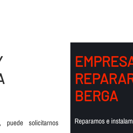
Y
EMPRESA
A
REPARAR
BERGA
.
Reparamos e instalamo
, puede solicitarnos