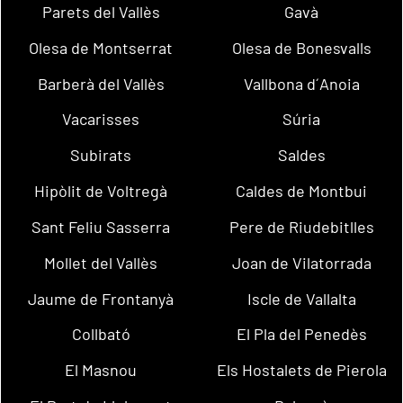
Parets del Vallès
Gavà
Olesa de Montserrat
Olesa de Bonesvalls
Barberà del Vallès
Vallbona d´Anoia
Vacarisses
Súria
Subirats
Saldes
Hipòlit de Voltregà
Caldes de Montbui
Sant Feliu Sasserra
Pere de Riudebitlles
Mollet del Vallès
Joan de Vilatorrada
Jaume de Frontanyà
Iscle de Vallalta
Collbató
El Pla del Penedès
El Masnou
Els Hostalets de Pierola