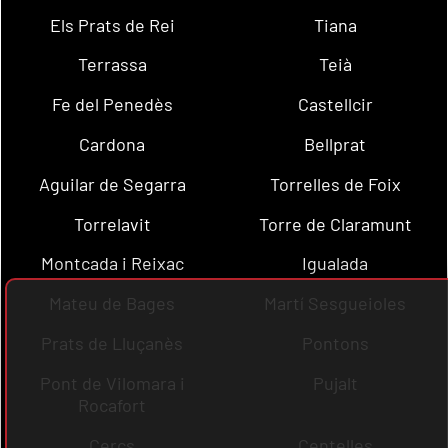
Els Prats de Rei
Tiana
Terrassa
Teià
Fe del Penedès
Castellcir
Cardona
Bellprat
Aguilar de Segarra
Torrelles de Foix
Torrelavit
Torre de Claramunt
Montcada i Reixac
Igualada
Mateu de Bages
Martí Sesgueioles
Prats de Lluçanès
Pontons
Pont de Vilomara i
Pujalt
Rocafort
Cercs
Centelles