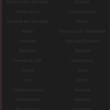
Corbera de Llobregat
Copons
Collsuspina
Esparreguera
Cornellà de Llobregat
Gelida
Navas
Palau-solità i Plegamans
Palafolls
Pacs del Penedès
Rellinars
Rajadell
Premià de Dalt
Sobremunt
Sitges
Seva
Orpí
Oristà
Vilalba Sasserra
Veciana
Vallromanes
Vallirana
Montesquiu
Montmeló