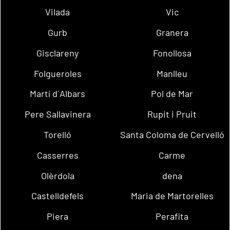
Vilada
Vic
Gurb
Granera
Gisclareny
Fonollosa
Folgueroles
Manlleu
Martí d´Albars
Pol de Mar
Pere Sallavinera
Rupit i Pruit
Torelló
Santa Coloma de Cervelló
Casserres
Carme
Olèrdola
dena
Castelldefels
Maria de Martorelles
Piera
Perafita