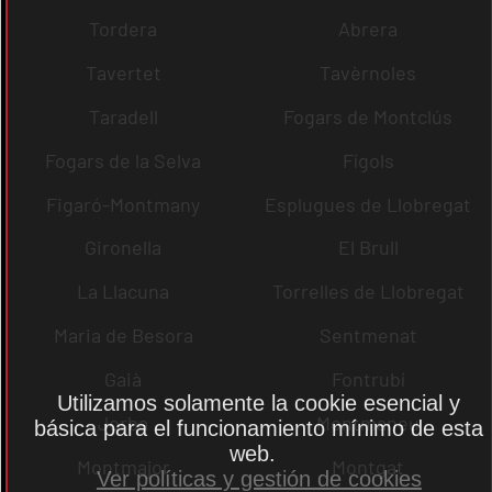
Tordera
Abrera
Tavertet
Tavèrnoles
Taradell
Fogars de Montclús
Fogars de la Selva
Fígols
Figaró-Montmany
Esplugues de Llobregat
Gironella
El Brull
La Llacuna
Torrelles de Llobregat
Maria de Besora
Sentmenat
Gaià
Fontrubí
Utilizamos solamente la cookie esencial y
Jorba
Montmaneu
básica para el funcionamiento mínimo de esta
web.
Montmajor
Montgat
Ver políticas y gestión de cookies