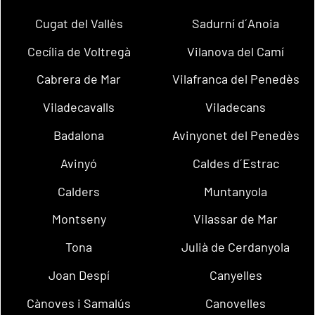
Cugat del Vallès
Sadurní d´Anoia
Cecília de Voltregà
Vilanova del Camí
Cabrera de Mar
Vilafranca del Penedès
Viladecavalls
Viladecans
Badalona
Avinyonet del Penedès
Avinyó
Caldes d´Estrac
Calders
Muntanyola
Montseny
Vilassar de Mar
Tona
Julià de Cerdanyola
Joan Despí
Canyelles
Cànoves i Samalús
Canovelles