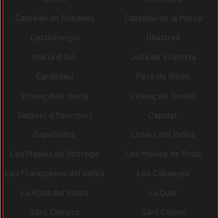
Castellví de Rosanes
Castellví de la Marca
Castellterçol
Ullastrell
Maria d´Oló
Julià de Vilatorta
Cardedeu
Pere de Ribes
Vicenç dels Horts
Vicenç de Torelló
Sadurní d´Osormort
Capolat
Capellades
Llinars del Vallès
Les Masíes de Voltregà
Les Masies de Roda
Les Franqueses del Vallès
Les Cabanyes
La Roca del Vallès
La Quar
Sant Climent
Sant Celoni