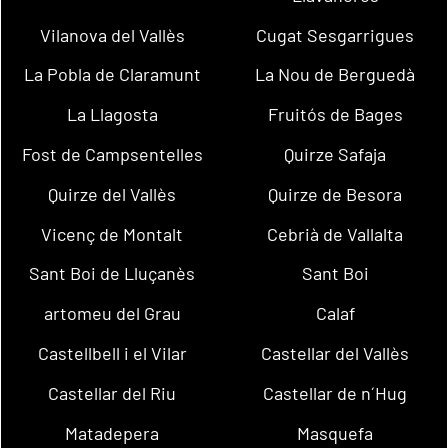
Vilanova del Vallès
Cugat Sesgarrigues
La Pobla de Claramunt
La Nou de Berguedà
La Llagosta
Fruitós de Bages
Fost de Campsentelles
Quirze Safaja
Quirze del Vallès
Quirze de Besora
Vicenç de Montalt
Cebrià de Vallalta
Sant Boi de Lluçanès
Sant Boi
artomeu del Grau
Calaf
Castellbell i el Vilar
Castellar del Vallès
Castellar del Riu
Castellar de n´Hug
Matadepera
Masquefa