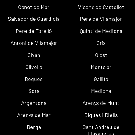
Canet de Mar
Vicenç de Castellet
Salvador de Guardiola
Pere de Vilamajor
Pere de Torelló
Quintí de Mediona
Antoni de Vilamajor
Orís
Olvan
Olost
Olivella
Montclar
Begues
Gallifa
Sora
Mediona
Argentona
Arenys de Munt
Arenys de Mar
Bigues i Riells
Berga
Sant Andreu de
Llavaneres