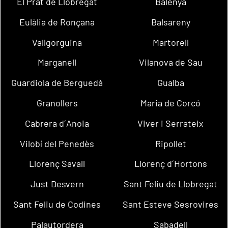
El Prat de Llobregat
Balenyà
Eulàlia de Ronçana
Balsareny
Vallgorguina
Martorell
Marganell
Vilanova de Sau
Guardiola de Berguedà
Gualba
Granollers
Maria de Corcó
Cabrera d´Anoia
Viver i Serrateix
Vilobí del Penedès
Ripollet
Llorenç Savall
Llorenç d´Hortons
Just Desvern
Sant Feliu de Llobregat
Sant Feliu de Codines
Sant Esteve Sesrovires
Palautordera
Sabadell