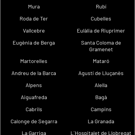
Mura
Rubí
Roda de Ter
Cubelles
Vallcebre
Eulàlia de Riuprimer
Eugènia de Berga
Santa Coloma de
Gramenet
Martorelles
Mataró
Andreu de la Barca
Agustí de Lluçanès
Alpens
Alella
Aiguafreda
Bagà
Cabrils
Campins
Calonge de Segarra
La Granada
La Garriga
L´Hospitalet de Llobregat