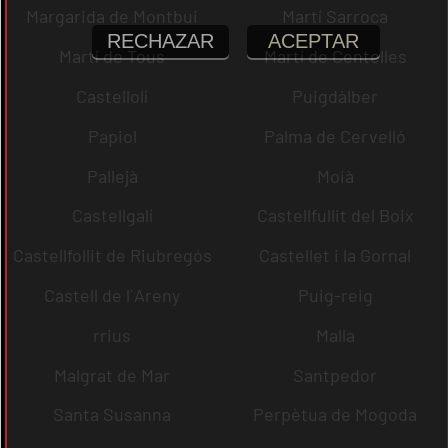
Margarida de Montbui
Martí Sarroca
RECHAZAR
ACEPTAR
Martí de Tous
Martí de Centelles
Castellolí
Puigdàlber
Papiol
Palma de Cervelló
Pallejà
Moià
Castellgalí
Castellfullit del Boix
Castellfollit de Riubregós
Castellet i la Gornal
Castell de l´Areny
Puig-reig
rrius
Malla
Malgrat de Mar
Santpedor
Santa Susanna
Perpètua de Mogoda