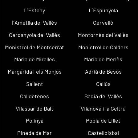
L´Estany
L´Espunyola
l´Ametlla del Vallès
Cervelló
Cerdanyola del Vallès
Montornès del Vallès
Monistrol de Montserrat
Monistrol de Calders
Maria de Miralles
Maria de Merlès
Margarida i els Monjos
Adrià de Besòs
Sallent
Callús
Calldetenes
Badia del Vallès
Vilassar de Dalt
Vilanova i la Geltrú
Polinyà
Pobla de Lillet
Pineda de Mar
Castellbisbal