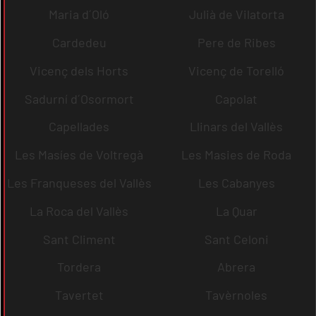
Maria d´Oló
Julià de Vilatorta
Cardedeu
Pere de Ribes
Vicenç dels Horts
Vicenç de Torelló
Sadurní d´Osormort
Capolat
Capellades
Llinars del Vallès
Les Masíes de Voltregà
Les Masies de Roda
Les Franqueses del Vallès
Les Cabanyes
La Roca del Vallès
La Quar
Sant Climent
Sant Celoni
Tordera
Abrera
Tavertet
Tavèrnoles