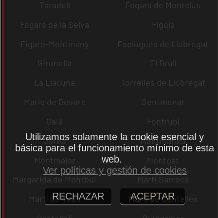
Taradell
Fogars de Montclús
Fogars de la Selva
Fígols
Figaró-Montmany
Esplugues de Llobregat
Gironella
El Brull
La Llacuna
Torrelles de Llobregat
Maria de Besora
Sentmenat
Gaià
Fontrubí
Utilizamos solamente la cookie esencial y
Jorba
Montmaneu
básica para el funcionamiento mínimo de esta
web.
Montmajor
Montgat
Ver políticas y gestión de cookies
Margarida de Montbui
Martí Sarroca
RECHAZAR
ACEPTAR
Martí de Tous
Martí de Centelles
Castellolí
Puigdàlber