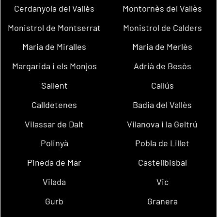
Cerdanyola del Vallès
Montornès del Vallès
Monistrol de Montserrat
Monistrol de Calders
Maria de Miralles
Maria de Merlès
Margarida i els Monjos
Adrià de Besòs
Sallent
Callús
Calldetenes
Badia del Vallès
Vilassar de Dalt
Vilanova i la Geltrú
Polinyà
Pobla de Lillet
Pineda de Mar
Castellbisbal
Vilada
Vic
Gurb
Granera