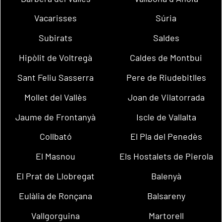
Vacarisses
Súria
Subirats
Saldes
Hipòlit de Voltregà
Caldes de Montbui
Sant Feliu Sasserra
Pere de Riudebitlles
Mollet del Vallès
Joan de Vilatorrada
Jaume de Frontanyà
Iscle de Vallalta
Collbató
El Pla del Penedès
El Masnou
Els Hostalets de Pierola
El Prat de Llobregat
Balenyà
Eulàlia de Ronçana
Balsareny
Vallgorguina
Martorell