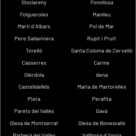
Gisclareny
Fonollosa
Folgueroles
Manlleu
Martí d´Albars
Pol de Mar
Pere Sallavinera
Rupit i Pruit
Torelló
Santa Coloma de Cervelló
Casserres
Carme
Olèrdola
dena
Castelldefels
Maria de Martorelles
Piera
Perafita
Parets del Vallès
Gavà
Olesa de Montserrat
Olesa de Bonesvalls
Barberà del Vallès
Vallbona d´Anoia