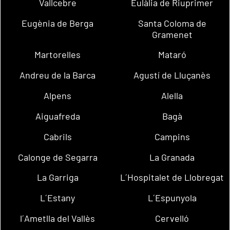
Vallcebre
Eulàlia de Riuprimer
Eugènia de Berga
Santa Coloma de
Gramenet
Martorelles
Mataró
Andreu de la Barca
Agustí de Lluçanès
Alpens
Alella
Aiguafreda
Bagà
Cabrils
Campins
Calonge de Segarra
La Granada
La Garriga
L´Hospitalet de Llobregat
L´Estany
L´Espunyola
l´Ametlla del Vallès
Cervelló