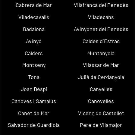
Cabrera de Mar
Vilafranca del Penedès
Viladecavalls
Viladecans
Badalona
Avinyonet del Penedès
Avinyó
Caldes d´Estrac
Calders
Muntanyola
Montseny
Vilassar de Mar
Tona
Julià de Cerdanyola
Joan Despí
Canyelles
Cànoves i Samalús
Canovelles
Canet de Mar
Vicenç de Castellet
Salvador de Guardiola
Pere de Vilamajor