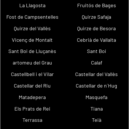
La Llagosta
Fruitós de Bages
Fost de Campsentelles
Quirze Safaja
Quirze del Vallès
Quirze de Besora
Vicenç de Montalt
Cebrià de Vallalta
Sant Boi de Lluçanès
Sant Boi
artomeu del Grau
Calaf
Castellbell i el Vilar
Castellar del Vallès
Castellar del Riu
Castellar de n´Hug
Matadepera
Masquefa
Els Prats de Rei
Tiana
Terrassa
Teià