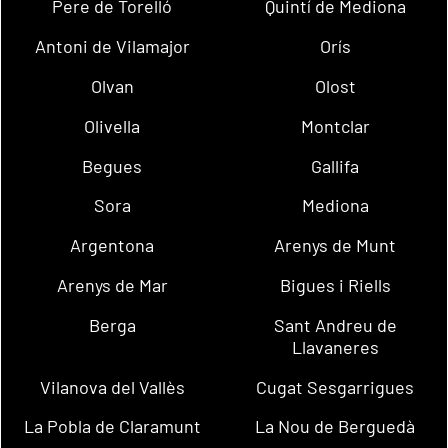
Pere de Torelló
Quintí de Mediona
Antoni de Vilamajor
Orís
Olvan
Olost
Olivella
Montclar
Begues
Gallifa
Sora
Mediona
Argentona
Arenys de Munt
Arenys de Mar
Bigues i Riells
Berga
Sant Andreu de
Llavaneres
Vilanova del Vallès
Cugat Sesgarrigues
La Pobla de Claramunt
La Nou de Berguedà