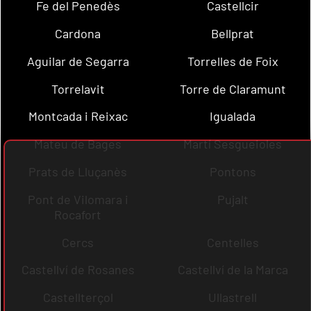
Fe del Penedès
Castellcir
Cardona
Bellprat
Aguilar de Segarra
Torrelles de Foix
Torrelavit
Torre de Claramunt
Montcada i Reixac
Igualada
Mateu de Bages
Martí Sesgueioles
Prats de Lluçanès
Pontons
Pont de Vilomara i
Pujalt
Rocafort
Cercs
Centelles
Castellví de Rosanes
Castellví de la Marca
Castellterçol
Ullastrell