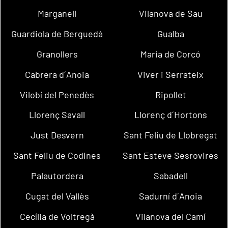
Marganell
Vilanova de Sau
Guardiola de Berguedà
Gualba
Granollers
Maria de Corcó
Cabrera d´Anoia
Viver i Serrateix
Vilobí del Penedès
Ripollet
Llorenç Savall
Llorenç d´Hortons
Just Desvern
Sant Feliu de Llobregat
Sant Feliu de Codines
Sant Esteve Sesrovires
Palautordera
Sabadell
Cugat del Vallès
Sadurní d´Anoia
Cecília de Voltregà
Vilanova del Camí