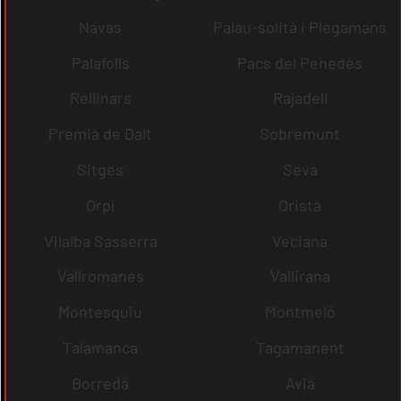
Navas
Palau-solità i Plegamans
Palafolls
Pacs del Penedès
Rellinars
Rajadell
Premià de Dalt
Sobremunt
Sitges
Seva
Orpí
Oristà
Vilalba Sasserra
Veciana
Vallromanes
Vallirana
Montesquiu
Montmeló
Talamanca
Tagamanent
Borredà
Avià