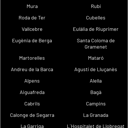
Mura
Rubí
Roda de Ter
Cubelles
Vallcebre
Eulàlia de Riuprimer
Eugènia de Berga
Santa Coloma de
Gramenet
Martorelles
Mataró
Andreu de la Barca
Agustí de Lluçanès
Alpens
Alella
Aiguafreda
Bagà
Cabrils
Campins
Calonge de Segarra
La Granada
La Garriga
L´Hospitalet de Llobregat