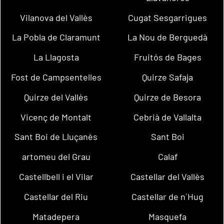
Vilanova del Vallès
Cugat Sesgarrigues
La Pobla de Claramunt
La Nou de Berguedà
La Llagosta
Fruitós de Bages
Fost de Campsentelles
Quirze Safaja
Quirze del Vallès
Quirze de Besora
Vicenç de Montalt
Cebrià de Vallalta
Sant Boi de Lluçanès
Sant Boi
artomeu del Grau
Calaf
Castellbell i el Vilar
Castellar del Vallès
Castellar del Riu
Castellar de n´Hug
Matadepera
Masquefa