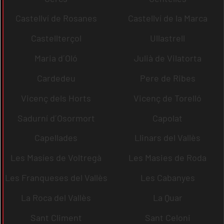
Castellví de Rosanes
Castellví de la Marca
Castellterçol
Ullastrell
Maria d´Oló
Julià de Vilatorta
Cardedeu
Pere de Ribes
Vicenç dels Horts
Vicenç de Torelló
Sadurní d´Osormort
Capolat
Capellades
Llinars del Vallès
Les Masíes de Voltregà
Les Masies de Roda
Les Franqueses del Vallès
Les Cabanyes
La Roca del Vallès
La Quar
Sant Climent
Sant Celoni