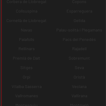
Corbera de Llobregat
Copons
Collsuspina
Esparreguera
Cornellà de Llobregat
Gelida
Navas
Palau-solità i Plegamans
Palafolls
Pacs del Penedès
Rellinars
Rajadell
Premià de Dalt
Sobremunt
Sitges
Seva
Orpí
Oristà
Vilalba Sasserra
Veciana
Vallromanes
Vallirana
Montesquiu
Montmeló