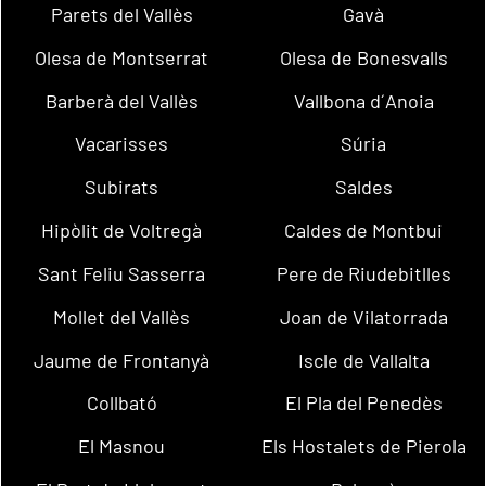
Parets del Vallès
Gavà
Olesa de Montserrat
Olesa de Bonesvalls
Barberà del Vallès
Vallbona d´Anoia
Vacarisses
Súria
Subirats
Saldes
Hipòlit de Voltregà
Caldes de Montbui
Sant Feliu Sasserra
Pere de Riudebitlles
Mollet del Vallès
Joan de Vilatorrada
Jaume de Frontanyà
Iscle de Vallalta
Collbató
El Pla del Penedès
El Masnou
Els Hostalets de Pierola