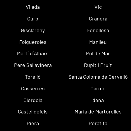
Vilada
Vic
Gurb
Granera
Gisclareny
Fonollosa
Folgueroles
Manlleu
Martí d´Albars
Pol de Mar
Pere Sallavinera
Rupit i Pruit
Torelló
Santa Coloma de Cervelló
Casserres
Carme
Olèrdola
dena
Castelldefels
Maria de Martorelles
Piera
Perafita