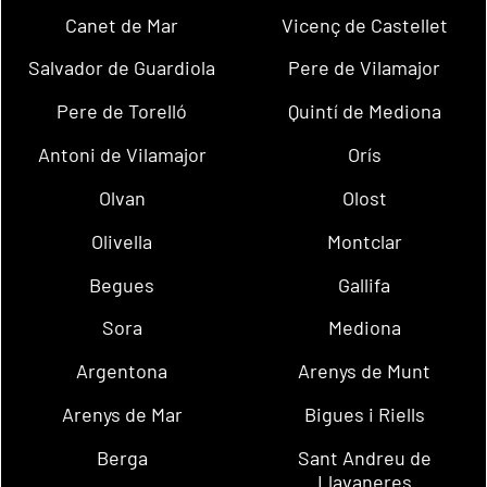
Canet de Mar
Vicenç de Castellet
Salvador de Guardiola
Pere de Vilamajor
Pere de Torelló
Quintí de Mediona
Antoni de Vilamajor
Orís
Olvan
Olost
Olivella
Montclar
Begues
Gallifa
Sora
Mediona
Argentona
Arenys de Munt
Arenys de Mar
Bigues i Riells
Berga
Sant Andreu de
Llavaneres