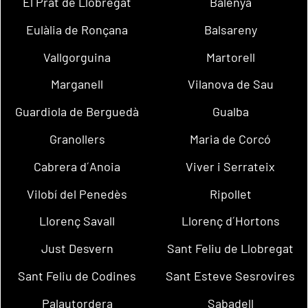
El Prat de Llobregat
Balenyà
Eulàlia de Ronçana
Balsareny
Vallgorguina
Martorell
Marganell
Vilanova de Sau
Guardiola de Berguedà
Gualba
Granollers
Maria de Corcó
Cabrera d´Anoia
Viver i Serrateix
Vilobí del Penedès
Ripollet
Llorenç Savall
Llorenç d´Hortons
Just Desvern
Sant Feliu de Llobregat
Sant Feliu de Codines
Sant Esteve Sesrovires
Palautordera
Sabadell