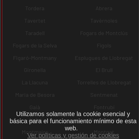
Tordera
Abrera
Tavertet
Tavèrnoles
Taradell
Fogars de Montclús
Fogars de la Selva
Fígols
Figaró-Montmany
Esplugues de Llobregat
Gironella
El Brull
La Llacuna
Torrelles de Llobregat
Maria de Besora
Sentmenat
Gaià
Fontrubí
Utilizamos solamente la cookie esencial y
Jorba
Montmaneu
básica para el funcionamiento mínimo de esta
web.
Montmajor
Montgat
Ver políticas y gestión de cookies