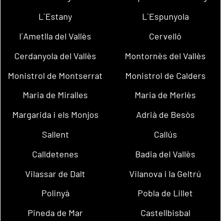
L´Estany
L´Espunyola
l´Ametlla del Vallès
Cervelló
Cerdanyola del Vallès
Montornès del Vallès
Monistrol de Montserrat
Monistrol de Calders
Maria de Miralles
Maria de Merlès
Margarida i els Monjos
Adrià de Besòs
Sallent
Callús
Calldetenes
Badia del Vallès
Vilassar de Dalt
Vilanova i la Geltrú
Polinyà
Pobla de Lillet
Pineda de Mar
Castellbisbal