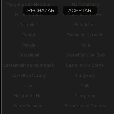
Margarida de Montbui
Martí Sarroca
RECHAZAR
ACEPTAR
Martí de Tous
Martí de Centelles
Castellolí
Puigdàlber
Papiol
Palma de Cervelló
Pallejà
Moià
Castellgalí
Castellfullit del Boix
Castellfollit de Riubregós
Castellet i la Gornal
Castell de l´Areny
Puig-reig
rrius
Malla
Malgrat de Mar
Santpedor
Santa Susanna
Perpètua de Mogoda