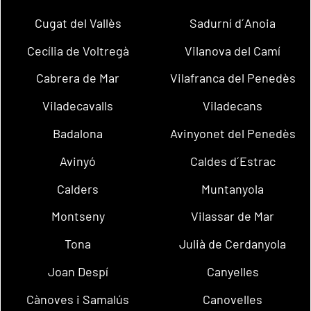
Cugat del Vallès
Sadurní d´Anoia
Cecília de Voltregà
Vilanova del Camí
Cabrera de Mar
Vilafranca del Penedès
Viladecavalls
Viladecans
Badalona
Avinyonet del Penedès
Avinyó
Caldes d´Estrac
Calders
Muntanyola
Montseny
Vilassar de Mar
Tona
Julià de Cerdanyola
Joan Despí
Canyelles
Cànoves i Samalús
Canovelles