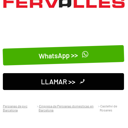
WhatsApp >>
LLAMAR >>
Persianas de pvc
Empresa de Persianas domesticas en
Castellví de
Barcelona
Barcelona
Rosanes