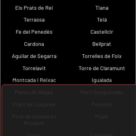
Els Prats de Rei
Tiana
Terrassa
Teià
Fe del Penedès
Castellcir
Cardona
Bellprat
Aguilar de Segarra
Torrelles de Foix
Torrelavit
Torre de Claramunt
Montcada i Reixac
Igualada
Mateu de Bages
Martí Sesgueioles
Prats de Lluçanès
Pontons
Pont de Vilomara i
Pujalt
Rocafort
Cercs
Centelles