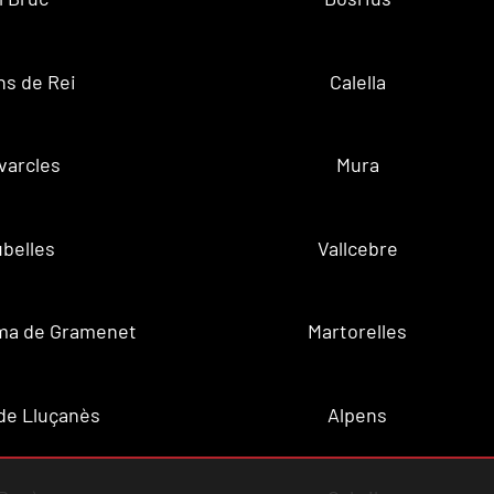
ns de Rei
Calella
varcles
Mura
belles
Vallcebre
ma de Gramenet
Martorelles
de Lluçanès
Alpens