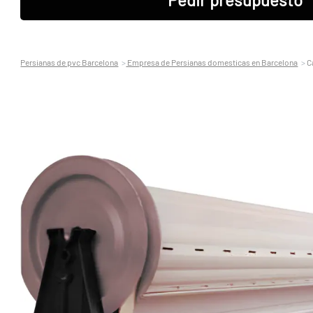
Persianas de pvc Barcelona
Empresa de Persianas domesticas en Barcelona
C