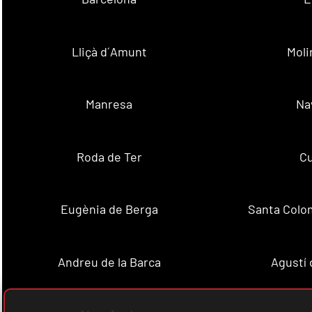
Lliçà d´Amunt
Moli
Manresa
Na
Roda de Ter
Cu
Eugènia de Berga
Santa Colo
Andreu de la Barca
Agustí 