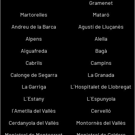
Gramenet
Martorelles
Mataró
Andreu de la Barca
Agustí de Lluçanès
Alpens
Alella
Aiguafreda
Bagà
Cabrils
Campins
Calonge de Segarra
La Granada
La Garriga
L´Hospitalet de Llobregat
L´Estany
L´Espunyola
l´Ametlla del Vallès
Cervelló
Cerdanyola del Vallès
Montornès del Vallès
Monistrol de Montserrat
Monistrol de Calders