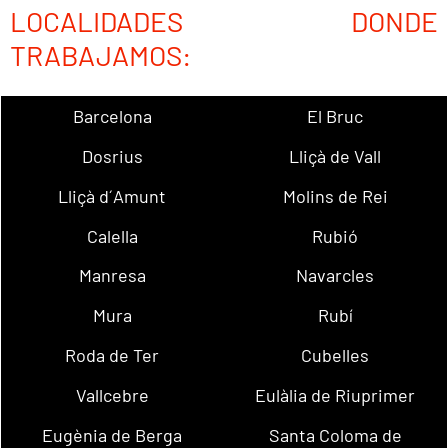
LOCALIDADES DONDE
TRABAJAMOS:
Barcelona
El Bruc
Dosrius
Lliçà de Vall
Lliçà d´Amunt
Molins de Rei
Calella
Rubió
Manresa
Navarcles
Mura
Rubí
Roda de Ter
Cubelles
Vallcebre
Eulàlia de Riuprimer
Eugènia de Berga
Santa Coloma de