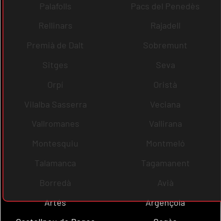
Palafolls
Pacs del Penedès
Rellinars
Rajadell
Premià de Dalt
Sobremunt
Sitges
Seva
Orpí
Oristà
Vilalba Sasserra
Veciana
Vallromanes
Vallirana
Montesquiu
Montmeló
Talamanca
Tagamanent
Borredà
Avià
Artés
Argençola