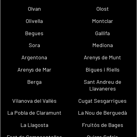
Olvan
Olost
Olivella
Montclar
Begues
Gallifa
Sora
Mediona
Argentona
Arenys de Munt
Arenys de Mar
Bigues i Riells
Berga
Sant Andreu de
Llavaneres
Vilanova del Vallès
Cugat Sesgarrigues
La Pobla de Claramunt
La Nou de Berguedà
La Llagosta
Fruitós de Bages