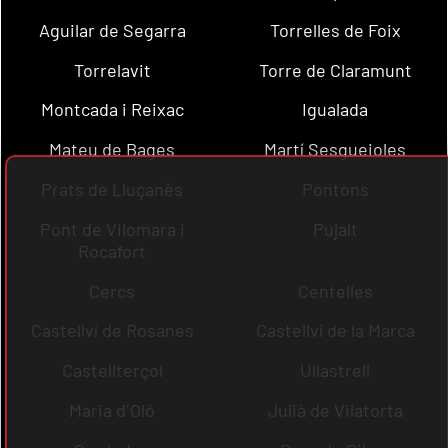
Aguilar de Segarra
Torrelles de Foix
Torrelavit
Torre de Claramunt
Montcada i Reixac
Igualada
Mateu de Bages
Martí Sesgueioles
Prats de Lluçanès
Pontons
Pont de Vilomara i
Pujalt
Rocafort
Cercs
Centelles
Castellví de Rosanes
Castellví de la Marca
Castellterçol
Ullastrell
Maria d´Oló
Julià de Vilatorta