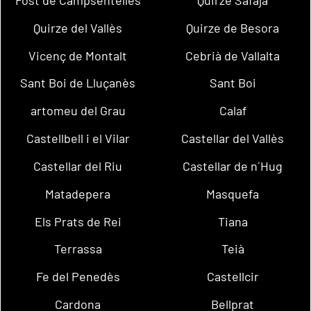
Fost de Campsentelles
Quirze Safaja
Quirze del Vallès
Quirze de Besora
Vicenç de Montalt
Cebrià de Vallalta
Sant Boi de Lluçanès
Sant Boi
artomeu del Grau
Calaf
Castellbell i el Vilar
Castellar del Vallès
Castellar del Riu
Castellar de n´Hug
Matadepera
Masquefa
Els Prats de Rei
Tiana
Terrassa
Teià
Fe del Penedès
Castellcir
Cardona
Bellprat