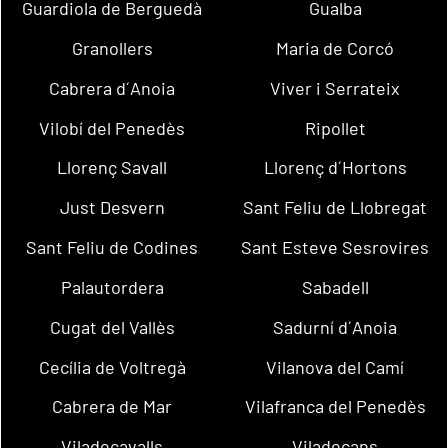
Guardiola de Berguedà
Gualba
Granollers
Maria de Corcó
Cabrera d´Anoia
Viver i Serrateix
Vilobí del Penedès
Ripollet
Llorenç Savall
Llorenç d´Hortons
Just Desvern
Sant Feliu de Llobregat
Sant Feliu de Codines
Sant Esteve Sesrovires
Palautordera
Sabadell
Cugat del Vallès
Sadurní d´Anoia
Cecília de Voltregà
Vilanova del Camí
Cabrera de Mar
Vilafranca del Penedès
Viladecavalls
Viladecans