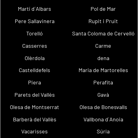
Martí d´Albars
Pol de Mar
Pere Sallavinera
Rupit i Pruit
Torelló
Santa Coloma de Cervelló
Casserres
Carme
Olèrdola
dena
Castelldefels
Maria de Martorelles
Piera
Perafita
Parets del Vallès
Gavà
Olesa de Montserrat
Olesa de Bonesvalls
Barberà del Vallès
Vallbona d´Anoia
Vacarisses
Súria