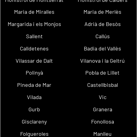
Maria de Miralles
Maria de Merlès
Margarida i els Monjos
Adrià de Besòs
Sallent
Callús
Calldetenes
Badia del Vallès
Vilassar de Dalt
Vilanova i la Geltrú
Polinyà
Pobla de Lillet
Pineda de Mar
Castellbisbal
Vilada
Vic
Gurb
Granera
Gisclareny
Fonollosa
Folgueroles
Manlleu