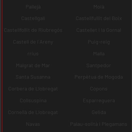
Pallejà
Moià
Castellgalí
Castellfullit del Boix
Castellfollit de Riubregós
Castellet i la Gornal
Castell de l´Areny
Puig-reig
rrius
Malla
Malgrat de Mar
Santpedor
Santa Susanna
Perpètua de Mogoda
Corbera de Llobregat
Copons
Collsuspina
Esparreguera
Cornellà de Llobregat
Gelida
Navas
Palau-solità i Plegamans