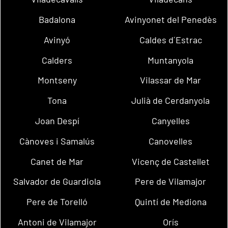
Badalona
Avinyonet del Penedès
Avinyó
Caldes d´Estrac
Calders
Muntanyola
Montseny
Vilassar de Mar
Tona
Julià de Cerdanyola
Joan Despí
Canyelles
Cànoves i Samalús
Canovelles
Canet de Mar
Vicenç de Castellet
Salvador de Guardiola
Pere de Vilamajor
Pere de Torelló
Quintí de Mediona
Antoni de Vilamajor
Orís