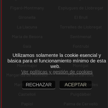
Figaró-Montmany
Esplugues de Llobregat
Gironella
El Brull
La Llacuna
Torrelles de Llobregat
Maria de Besora
Sentmenat
Gaià
Fontrubí
Utilizamos solamente la cookie esencial y
Jorba
Montmaneu
básica para el funcionamiento mínimo de esta
Montmajor
Montgat
web.
Ver políticas y gestión de cookies
Margarida de Montbui
Martí Sarroca
Martí de Tous
Martí de Centelles
RECHAZAR
ACEPTAR
Castellolí
Puigdàlber
Papiol
Palma de Cervelló