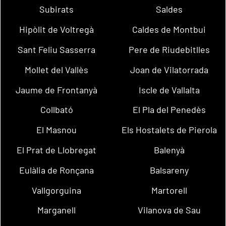
Subirats
Saldes
Hipòlit de Voltregà
Caldes de Montbui
Sant Feliu Sasserra
Pere de Riudebitlles
Mollet del Vallès
Joan de Vilatorrada
Jaume de Frontanyà
Iscle de Vallalta
Collbató
El Pla del Penedès
El Masnou
Els Hostalets de Pierola
El Prat de Llobregat
Balenyà
Eulàlia de Ronçana
Balsareny
Vallgorguina
Martorell
Marganell
Vilanova de Sau