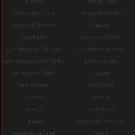
Cardedeu
Pere de Ribes
Vicenç dels Horts
Vicenç de Torelló
Sadurní d´Osormort
Capolat
Capellades
Llinars del Vallès
Les Masíes de Voltregà
Les Masies de Roda
Les Franqueses del Vallès
Les Cabanyes
La Roca del Vallès
La Quar
Sant Climent
Sant Celoni
Tordera
Abrera
Tavertet
Tavèrnoles
Taradell
Fogars de Montclús
Fogars de la Selva
Fígols