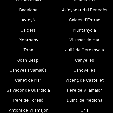
Badalona
Avinyonet del Penedès
Avinyó
Caldes d´Estrac
Calders
Muntanyola
Montseny
Vilassar de Mar
Tona
Julià de Cerdanyola
Joan Despí
Canyelles
Cànoves i Samalús
Canovelles
Canet de Mar
Vicenç de Castellet
Salvador de Guardiola
Pere de Vilamajor
Pere de Torelló
Quintí de Mediona
Antoni de Vilamajor
Orís