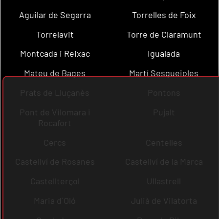
Aguilar de Segarra
Torrelles de Foix
Torrelavit
Torre de Claramunt
Montcada i Reixac
Igualada
Mateu de Bages
Martí Sesgueioles
Prats de Lluçanès
Pontons
Pont de Vilomara i
Pujalt
Rocafort
Cercs
Centelles
Castellví de Rosanes
Castellví de la Marca
Castellterçol
Ullastrell
Maria d´Oló
Julià de Vilatorta