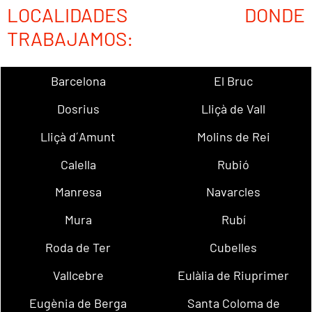
LOCALIDADES DONDE
TRABAJAMOS:
Barcelona
El Bruc
Dosrius
Lliçà de Vall
Lliçà d´Amunt
Molins de Rei
Calella
Rubió
Manresa
Navarcles
Mura
Rubí
Roda de Ter
Cubelles
Vallcebre
Eulàlia de Riuprimer
Eugènia de Berga
Santa Coloma de