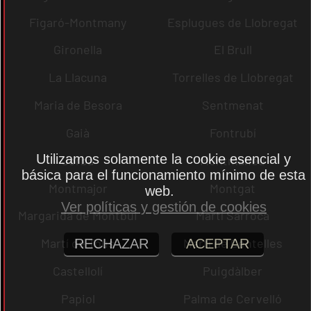
Figaró-Montmany
Esplugues de Llobregat
Gironella
El Brull
La Llacuna
Torrelles de Llobregat
Maria de Besora
Sentmenat
Gaià
Fontrubí
Utilizamos solamente la cookie esencial y
Jorba
Montmaneu
básica para el funcionamiento mínimo de esta
Montmajor
Montgat
web.
Ver políticas y gestión de cookies
Margarida de Montbui
Martí Sarroca
Martí de Tous
Martí de Centelles
RECHAZAR
ACEPTAR
Castellolí
Puigdàlber
Papiol
Palma de Cervelló