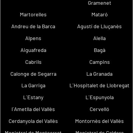
Gramenet
Martorelles
Mataró
Andreu de la Barca
Agustí de Lluçanès
Alpens
Alella
Aiguafreda
Bagà
Cabrils
Campins
Calonge de Segarra
La Granada
La Garriga
L´Hospitalet de Llobregat
L´Estany
L´Espunyola
l´Ametlla del Vallès
Cervelló
Cerdanyola del Vallès
Montornès del Vallès
Monistrol de Montserrat
Monistrol de Calders