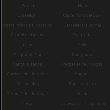
Pallejà
Moià
Castellgalí
Castellfullit del Boix
Castellfollit de Riubregós
Castellet i la Gornal
Castell de l´Areny
Puig-reig
rrius
Malla
Malgrat de Mar
Santpedor
Santa Susanna
Perpètua de Mogoda
Corbera de Llobregat
Copons
Collsuspina
Esparreguera
Cornellà de Llobregat
Gelida
Navas
Palau-solità i Plegamans