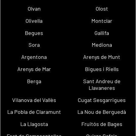
Olvan
Olost
Olivella
Montclar
Begues
Gallifa
Sora
Mediona
Argentona
Arenys de Munt
Arenys de Mar
Bigues i Riells
Berga
Sant Andreu de
Llavaneres
Vilanova del Vallès
Cugat Sesgarrigues
La Pobla de Claramunt
La Nou de Berguedà
La Llagosta
Fruitós de Bages