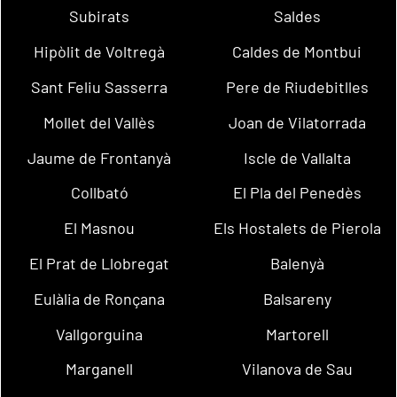
Subirats
Saldes
Hipòlit de Voltregà
Caldes de Montbui
Sant Feliu Sasserra
Pere de Riudebitlles
Mollet del Vallès
Joan de Vilatorrada
Jaume de Frontanyà
Iscle de Vallalta
Collbató
El Pla del Penedès
El Masnou
Els Hostalets de Pierola
El Prat de Llobregat
Balenyà
Eulàlia de Ronçana
Balsareny
Vallgorguina
Martorell
Marganell
Vilanova de Sau