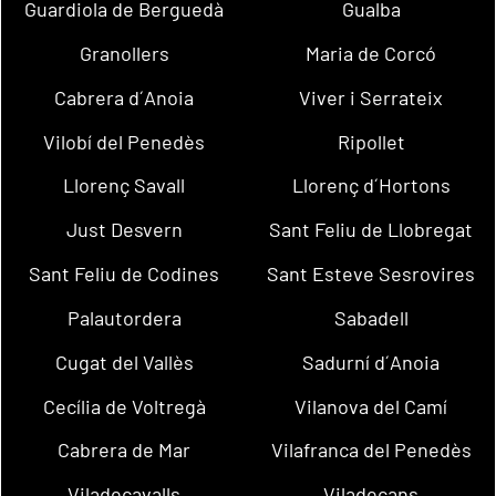
Guardiola de Berguedà
Gualba
Granollers
Maria de Corcó
Cabrera d´Anoia
Viver i Serrateix
Vilobí del Penedès
Ripollet
Llorenç Savall
Llorenç d´Hortons
Just Desvern
Sant Feliu de Llobregat
Sant Feliu de Codines
Sant Esteve Sesrovires
Palautordera
Sabadell
Cugat del Vallès
Sadurní d´Anoia
Cecília de Voltregà
Vilanova del Camí
Cabrera de Mar
Vilafranca del Penedès
Viladecavalls
Viladecans