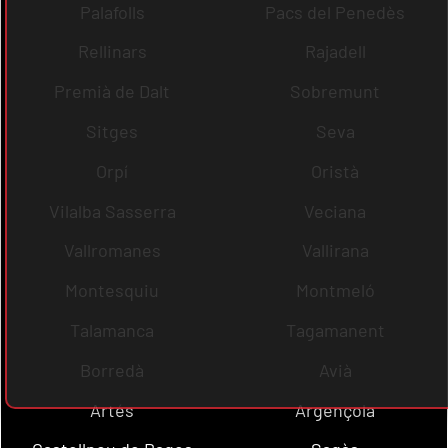
Palafolls
Pacs del Penedès
Rellinars
Rajadell
Premià de Dalt
Sobremunt
Sitges
Seva
Orpí
Oristà
Vilalba Sasserra
Veciana
Vallromanes
Vallirana
Montesquiu
Montmeló
Talamanca
Tagamanent
Borredà
Avià
Artés
Argençola