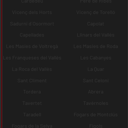
Cardedeu
Pere de Ribes
Vicenç dels Horts
Vicenç de Torelló
Sadurní d´Osormort
Capolat
Capellades
Llinars del Vallès
Les Masíes de Voltregà
Les Masies de Roda
Les Franqueses del Vallès
Les Cabanyes
La Roca del Vallès
La Quar
Sant Climent
Sant Celoni
Tordera
Abrera
Tavertet
Tavèrnoles
Taradell
Fogars de Montclús
Fogars de la Selva
Fígols