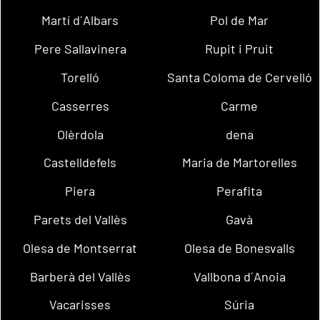
Martí d´Albars
Pol de Mar
Pere Sallavinera
Rupit i Pruit
Torelló
Santa Coloma de Cervelló
Casserres
Carme
Olèrdola
dena
Castelldefels
Maria de Martorelles
Piera
Perafita
Parets del Vallès
Gavà
Olesa de Montserrat
Olesa de Bonesvalls
Barberà del Vallès
Vallbona d´Anoia
Vacarisses
Súria