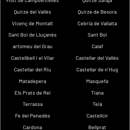
Fost de Campsentelles
Quirze Safaja
Quirze del Vallès
Quirze de Besora
Vicenç de Montalt
Cebrià de Vallalta
Sant Boi de Lluçanès
Sant Boi
artomeu del Grau
Calaf
Castellbell i el Vilar
Castellar del Vallès
Castellar del Riu
Castellar de n´Hug
Matadepera
Masquefa
Els Prats de Rei
Tiana
Terrassa
Teià
Fe del Penedès
Castellcir
Cardona
Bellprat