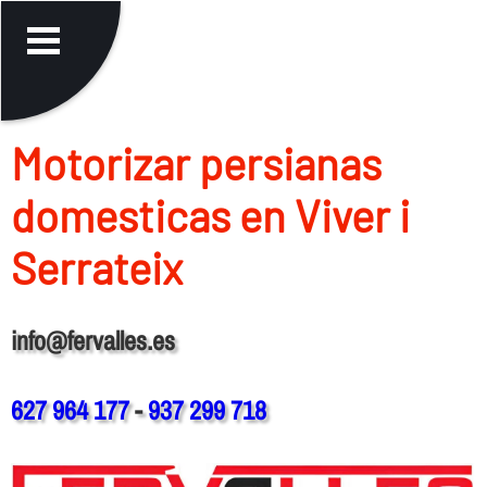
Motorizar persianas
domesticas en Viver i
Serrateix
info@fervalles.es
627 964 177
-
937 299 718