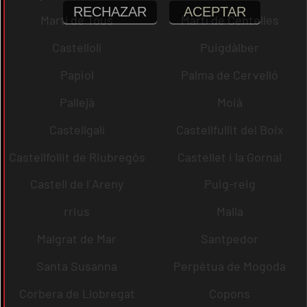
RECHAZAR
ACEPTAR
Martí de Tous
Martí de Centelles
Castellolí
Puigdàlber
Papiol
Palma de Cervelló
Pallejà
Moià
Castellgalí
Castellfullit del Boix
Castellfollit de Riubregós
Castellet i la Gornal
Castell de l´Areny
Puig-reig
rrius
Malla
Malgrat de Mar
Santpedor
Santa Susanna
Perpètua de Mogoda
Corbera de Llobregat
Copons