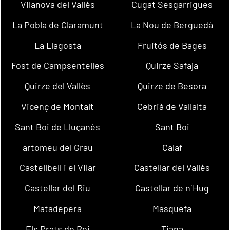
Vilanova del Vallès
Cugat Sesgarrigues
La Pobla de Claramunt
La Nou de Berguedà
La Llagosta
Fruitós de Bages
Fost de Campsentelles
Quirze Safaja
Quirze del Vallès
Quirze de Besora
Vicenç de Montalt
Cebrià de Vallalta
Sant Boi de Lluçanès
Sant Boi
artomeu del Grau
Calaf
Castellbell i el Vilar
Castellar del Vallès
Castellar del Riu
Castellar de n´Hug
Matadepera
Masquefa
Els Prats de Rei
Tiana