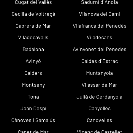
Cugat del Vallès
Sadurní d´Anoia
Cecília de Voltregà
Vilanova del Camí
Cabrera de Mar
Vilafranca del Penedès
Viladecavalls
Viladecans
Badalona
Avinyonet del Penedès
Avinyó
Caldes d´Estrac
Calders
Muntanyola
Montseny
Vilassar de Mar
Tona
Julià de Cerdanyola
Joan Despí
Canyelles
Cànoves i Samalús
Canovelles
Canet de Mar
Vicenç de Castellet