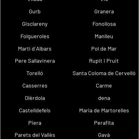
Gurb
Granera
Gisclareny
Fonollosa
Folgueroles
Manlleu
Martí d´Albars
Pol de Mar
Pere Sallavinera
Rupit i Pruit
Torelló
Santa Coloma de Cervelló
Casserres
Carme
Olèrdola
dena
Castelldefels
Maria de Martorelles
Piera
Perafita
Parets del Vallès
Gavà