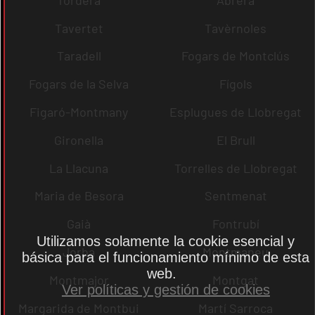
Tavertet
Tavèrnoles
Taradell
Fogars de Montclús
Fogars de la Selva
Fígols
Figaró-Montmany
Esplugues de Llobregat
Gironella
El Brull
La Llacuna
Torrelles de Llobregat
Maria de Besora
Sentmenat
Gaià
Fontrubí
Utilizamos solamente la cookie esencial y
Jorba
Montmaneu
básica para el funcionamiento mínimo de esta
web.
Montmajor
Montgat
Ver políticas y gestión de cookies
Margarida de Montbui
Martí Sarroca