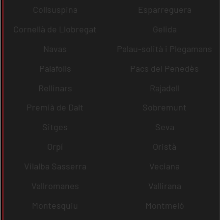
Collsuspina
Esparreguera
Cornellà de Llobregat
Gelida
Navas
Palau-solità i Plegamans
Palafolls
Pacs del Penedès
Rellinars
Rajadell
Premià de Dalt
Sobremunt
Sitges
Seva
Orpí
Oristà
Vilalba Sasserra
Veciana
Vallromanes
Vallirana
Montesquiu
Montmeló