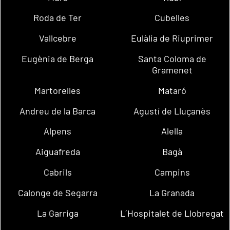
Roda de Ter
Cubelles
Vallcebre
Eulàlia de Riuprimer
Eugènia de Berga
Santa Coloma de
Gramenet
Martorelles
Mataró
Andreu de la Barca
Agustí de Lluçanès
Alpens
Alella
Aiguafreda
Bagà
Cabrils
Campins
Calonge de Segarra
La Granada
La Garriga
L´Hospitalet de Llobregat