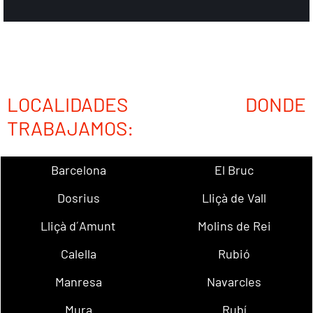
LOCALIDADES DONDE
TRABAJAMOS:
Barcelona
El Bruc
Dosrius
Lliçà de Vall
Lliçà d´Amunt
Molins de Rei
Calella
Rubió
Manresa
Navarcles
Mura
Rubí