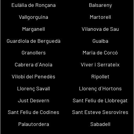
Eulàlia de Ronçana
Balsareny
Vallgorguina
Martorell
Marganell
Vilanova de Sau
Guardiola de Berguedà
Gualba
Granollers
Maria de Corcó
Cabrera d´Anoia
Viver i Serrateix
Vilobí del Penedès
Ripollet
Llorenç Savall
Llorenç d´Hortons
Just Desvern
Sant Feliu de Llobregat
Sant Feliu de Codines
Sant Esteve Sesrovires
Palautordera
Sabadell