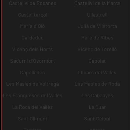
Castellví de Rosanes
Castellví de la Marca
Castellterçol
Ullastrell
Maria d´Oló
Julià de Vilatorta
Cardedeu
Pere de Ribes
Vicenç dels Horts
Vicenç de Torelló
Sadurní d´Osormort
Capolat
Capellades
Llinars del Vallès
Les Masíes de Voltregà
Les Masies de Roda
Les Franqueses del Vallès
Les Cabanyes
La Roca del Vallès
La Quar
Sant Climent
Sant Celoni
Tordera
Abrera