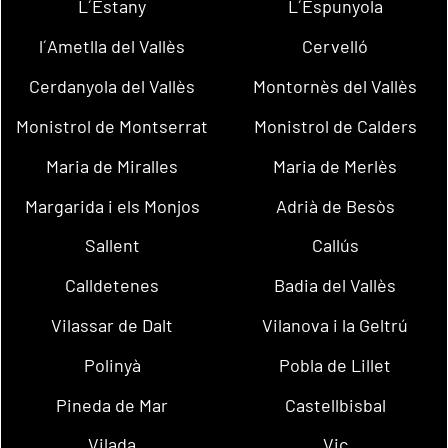
L´Estany
L´Espunyola
l´Ametlla del Vallès
Cervelló
Cerdanyola del Vallès
Montornès del Vallès
Monistrol de Montserrat
Monistrol de Calders
Maria de Miralles
Maria de Merlès
Margarida i els Monjos
Adrià de Besòs
Sallent
Callús
Calldetenes
Badia del Vallès
Vilassar de Dalt
Vilanova i la Geltrú
Polinyà
Pobla de Lillet
Pineda de Mar
Castellbisbal
Vilada
Vic