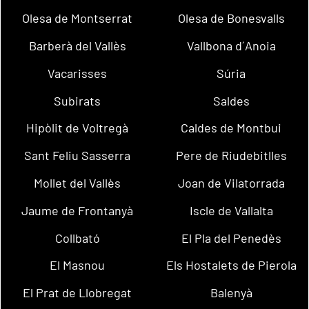
Olesa de Montserrat
Olesa de Bonesvalls
Barberà del Vallès
Vallbona d´Anoia
Vacarisses
Súria
Subirats
Saldes
Hipòlit de Voltregà
Caldes de Montbui
Sant Feliu Sasserra
Pere de Riudebitlles
Mollet del Vallès
Joan de Vilatorrada
Jaume de Frontanyà
Iscle de Vallalta
Collbató
El Pla del Penedès
El Masnou
Els Hostalets de Pierola
El Prat de Llobregat
Balenyà