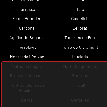
Terrassa
Teià
Fe del Penedès
Castellcir
Cardona
Bellprat
Aguilar de Segarra
Torrelles de Foix
Torrelavit
Torre de Claramunt
Montcada i Reixac
Igualada
Mateu de Bages
Martí Sesgueioles
Prats de Lluçanès
Pontons
Pont de Vilomara i
Pujalt
Rocafort
Cercs
Centelles