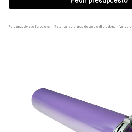
Persianas de pvc Barcelona
Motorizar persianas de casa en Barcelona
Vallgorg