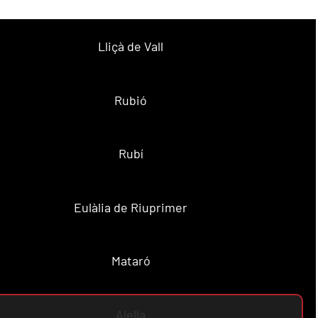
Lliçà de Vall
Rubió
Rubí
Eulàlia de Riuprimer
Mataró
Alella