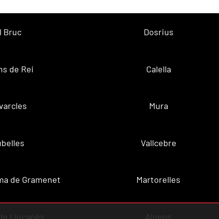
l Bruc
Dosrius
ns de Rei
Calella
varcles
Mura
belles
Vallcebre
ma de Gramenet
Martorelles
de Lluçanès
Alpens