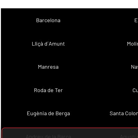
Barcelona
E
Lliçà d´Amunt
Moli
Manresa
Na
Roda de Ter
Cu
Eugènia de Berga
Santa Colo
Andreu de la Barca
Agustí 