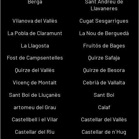
Berga
Sant Andreu de
Llavaneres
Vilanova del Vallès
Cugat Sesgarrigues
La Pobla de Claramunt
La Nou de Berguedà
La Llagosta
Fruitós de Bages
Fost de Campsentelles
Quirze Safaja
Quirze del Vallès
Quirze de Besora
Vicenç de Montalt
Cebrià de Vallalta
Sant Boi de Lluçanès
Sant Boi
artomeu del Grau
Calaf
Castellbell i el Vilar
Castellar del Vallès
Castellar del Riu
Castellar de n´Hug