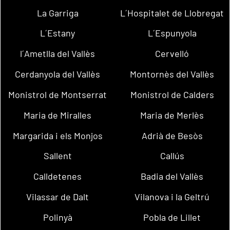
La Garriga
L´Hospitalet de Llobregat
L´Estany
L´Espunyola
l´Ametlla del Vallès
Cervelló
Cerdanyola del Vallès
Montornès del Vallès
Monistrol de Montserrat
Monistrol de Calders
Maria de Miralles
Maria de Merlès
Margarida i els Monjos
Adrià de Besòs
Sallent
Callús
Calldetenes
Badia del Vallès
Vilassar de Dalt
Vilanova i la Geltrú
Polinyà
Pobla de Lillet