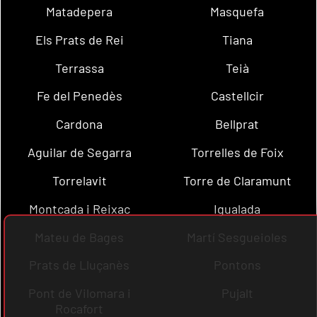
Matadepera
Masquefa
Els Prats de Rei
Tiana
Terrassa
Teià
Fe del Penedès
Castellcir
Cardona
Bellprat
Aguilar de Segarra
Torrelles de Foix
Torrelavit
Torre de Claramunt
Montcada i Reixac
Igualada
Mateu de Bages
Martí Sesgueioles
Prats de Lluçanès
Pontons
Pont de Vilomara i
Pujalt
Rocafort