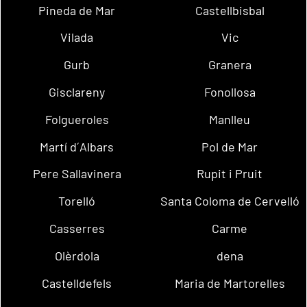
Pineda de Mar
Castellbisbal
Vilada
Vic
Gurb
Granera
Gisclareny
Fonollosa
Folgueroles
Manlleu
Martí d´Albars
Pol de Mar
Pere Sallavinera
Rupit i Pruit
Torelló
Santa Coloma de Cervelló
Casserres
Carme
Olèrdola
dena
Castelldefels
Maria de Martorelles