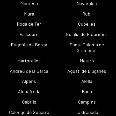
Manresa
Navarcles
Mura
Rubí
Roda de Ter
Cubelles
Vallcebre
Eulàlia de Riuprimer
Eugènia de Berga
Santa Coloma de
Gramenet
Martorelles
Mataró
Andreu de la Barca
Agustí de Lluçanès
Alpens
Alella
Aiguafreda
Bagà
Cabrils
Campins
Calonge de Segarra
La Granada