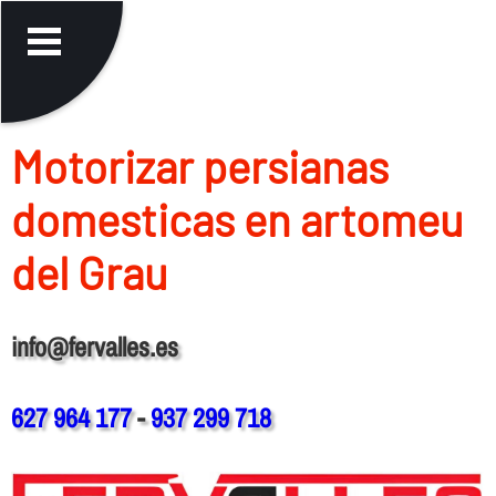
Motorizar persianas
domesticas en artomeu
del Grau
info@fervalles.es
627 964 177
-
937 299 718