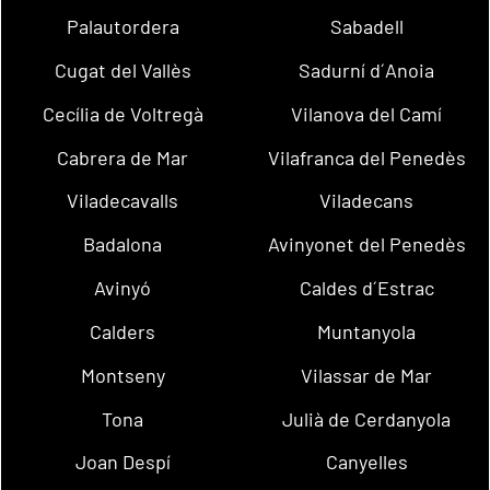
Palautordera
Sabadell
Cugat del Vallès
Sadurní d´Anoia
Cecília de Voltregà
Vilanova del Camí
Cabrera de Mar
Vilafranca del Penedès
Viladecavalls
Viladecans
Badalona
Avinyonet del Penedès
Avinyó
Caldes d´Estrac
Calders
Muntanyola
Montseny
Vilassar de Mar
Tona
Julià de Cerdanyola
Joan Despí
Canyelles