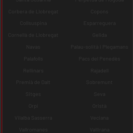
Corbera de Llobregat
Copons
Collsuspina
Esparreguera
Cornellà de Llobregat
Gelida
Navas
Palau-solità i Plegamans
Palafolls
Pacs del Penedès
Rellinars
Rajadell
Premià de Dalt
Sobremunt
Sitges
Seva
Orpí
Oristà
Vilalba Sasserra
Veciana
Vallromanes
Vallirana