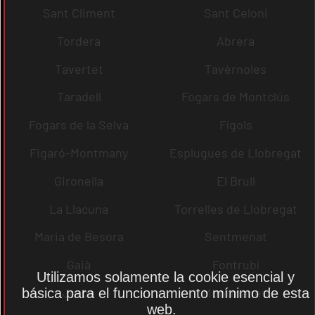
Sant Climent
Sant Celoni
Tordera
Abrera
Tavertet
Tavèrnoles
Taradell
Fogars de Montclús
Fogars de la Selva
Fígols
Figaró-Montmany
Esplugues de Llobregat
Gironella
El Brull
La Llacuna
Torrelles de Llobregat
Maria de Besora
Sentmenat
Gaià
Fontrubí
Utilizamos solamente la cookie esencial y
Jorba
Montmaneu
básica para el funcionamiento mínimo de esta
web.