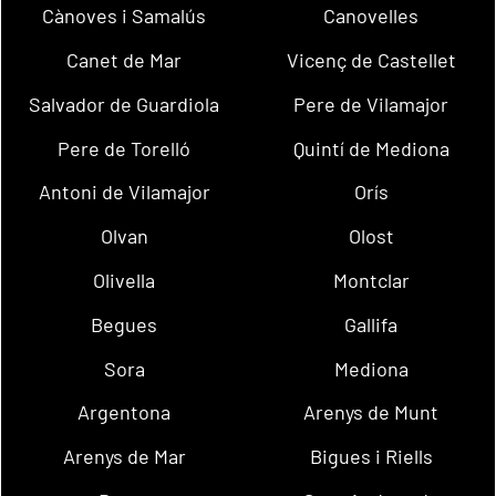
Cànoves i Samalús
Canovelles
Canet de Mar
Vicenç de Castellet
Salvador de Guardiola
Pere de Vilamajor
Pere de Torelló
Quintí de Mediona
Antoni de Vilamajor
Orís
Olvan
Olost
Olivella
Montclar
Begues
Gallifa
Sora
Mediona
Argentona
Arenys de Munt
Arenys de Mar
Bigues i Riells