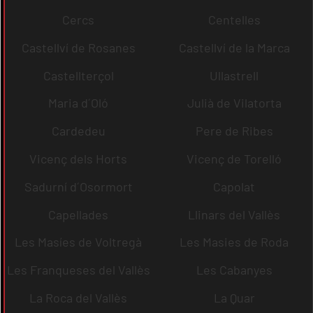
Cercs
Centelles
Castellví de Rosanes
Castellví de la Marca
Castellterçol
Ullastrell
Maria d´Oló
Julià de Vilatorta
Cardedeu
Pere de Ribes
Vicenç dels Horts
Vicenç de Torelló
Sadurní d´Osormort
Capolat
Capellades
Llinars del Vallès
Les Masíes de Voltregà
Les Masies de Roda
Les Franqueses del Vallès
Les Cabanyes
La Roca del Vallès
La Quar