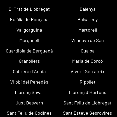
El Prat de Llobregat
Balenyà
Eulàlia de Ronçana
Balsareny
Vallgorguina
Martorell
Marganell
Vilanova de Sau
Guardiola de Berguedà
Gualba
Granollers
Maria de Corcó
Cabrera d´Anoia
Viver i Serrateix
Vilobí del Penedès
Ripollet
Llorenç Savall
Llorenç d´Hortons
Just Desvern
Sant Feliu de Llobregat
Sant Feliu de Codines
Sant Esteve Sesrovires