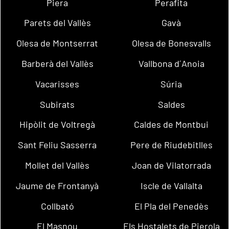
Piera
Perafita
Parets del Vallès
Gavà
Olesa de Montserrat
Olesa de Bonesvalls
Barberà del Vallès
Vallbona d´Anoia
Vacarisses
Súria
Subirats
Saldes
Hipòlit de Voltregà
Caldes de Montbui
Sant Feliu Sasserra
Pere de Riudebitlles
Mollet del Vallès
Joan de Vilatorrada
Jaume de Frontanyà
Iscle de Vallalta
Collbató
El Pla del Penedès
El Masnou
Els Hostalets de Pierola