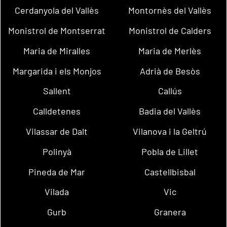
Cerdanyola del Vallès
Montornès del Vallès
Monistrol de Montserrat
Monistrol de Calders
Maria de Miralles
Maria de Merlès
Margarida i els Monjos
Adrià de Besòs
Sallent
Callús
Calldetenes
Badia del Vallès
Vilassar de Dalt
Vilanova i la Geltrú
Polinyà
Pobla de Lillet
Pineda de Mar
Castellbisbal
Vilada
Vic
Gurb
Granera