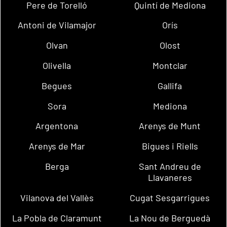
Pere de Torelló
Quintí de Mediona
Antoni de Vilamajor
Orís
Olvan
Olost
Olivella
Montclar
Begues
Gallifa
Sora
Mediona
Argentona
Arenys de Munt
Arenys de Mar
Bigues i Riells
Berga
Sant Andreu de
Llavaneres
Vilanova del Vallès
Cugat Sesgarrigues
La Pobla de Claramunt
La Nou de Berguedà