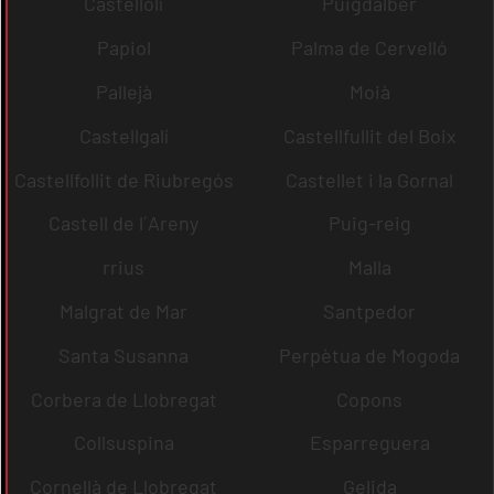
Castellolí
Puigdàlber
Papiol
Palma de Cervelló
Pallejà
Moià
Castellgalí
Castellfullit del Boix
Castellfollit de Riubregós
Castellet i la Gornal
Castell de l´Areny
Puig-reig
rrius
Malla
Malgrat de Mar
Santpedor
Santa Susanna
Perpètua de Mogoda
Corbera de Llobregat
Copons
Collsuspina
Esparreguera
Cornellà de Llobregat
Gelida