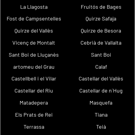
La Llagosta
Fruitós de Bages
Fost de Campsentelles
Quirze Safaja
Quirze del Vallès
Quirze de Besora
Vicenç de Montalt
Cebrià de Vallalta
Sant Boi de Lluçanès
Sant Boi
artomeu del Grau
Calaf
Castellbell i el Vilar
Castellar del Vallès
Castellar del Riu
Castellar de n´Hug
Matadepera
Masquefa
Els Prats de Rei
Tiana
Terrassa
Teià