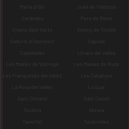
Maria d´Oló
Julià de Vilatorta
Cardedeu
Pere de Ribes
Vicenç dels Horts
Vicenç de Torelló
Sadurní d´Osormort
Capolat
Capellades
Llinars del Vallès
Les Masíes de Voltregà
Les Masies de Roda
Les Franqueses del Vallès
Les Cabanyes
La Roca del Vallès
La Quar
Sant Climent
Sant Celoni
Tordera
Abrera
Tavertet
Tavèrnoles