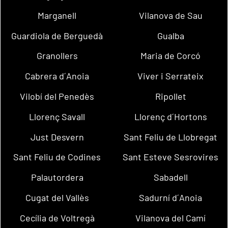
Marganell
Vilanova de Sau
Guardiola de Berguedà
Gualba
Granollers
Maria de Corcó
Cabrera d´Anoia
Viver i Serrateix
Vilobí del Penedès
Ripollet
Llorenç Savall
Llorenç d´Hortons
Just Desvern
Sant Feliu de Llobregat
Sant Feliu de Codines
Sant Esteve Sesrovires
Palautordera
Sabadell
Cugat del Vallès
Sadurní d´Anoia
Cecília de Voltregà
Vilanova del Camí