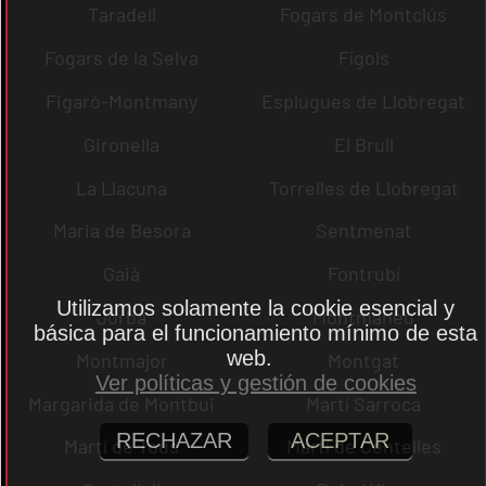
Taradell
Fogars de Montclús
Fogars de la Selva
Fígols
Figaró-Montmany
Esplugues de Llobregat
Gironella
El Brull
La Llacuna
Torrelles de Llobregat
Maria de Besora
Sentmenat
Gaià
Fontrubí
Utilizamos solamente la cookie esencial y
Jorba
Montmaneu
básica para el funcionamiento mínimo de esta
web.
Montmajor
Montgat
Ver políticas y gestión de cookies
Margarida de Montbui
Martí Sarroca
RECHAZAR
ACEPTAR
Martí de Tous
Martí de Centelles