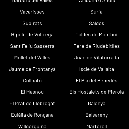
Vacarisses
Súria
Subirats
Saldes
Hipòlit de Voltregà
Caldes de Montbui
Sant Feliu Sasserra
Pere de Riudebitlles
Mollet del Vallès
Joan de Vilatorrada
Jaume de Frontanyà
Iscle de Vallalta
Collbató
El Pla del Penedès
El Masnou
Els Hostalets de Pierola
El Prat de Llobregat
Balenyà
Eulàlia de Ronçana
Balsareny
Vallgorguina
Martorell