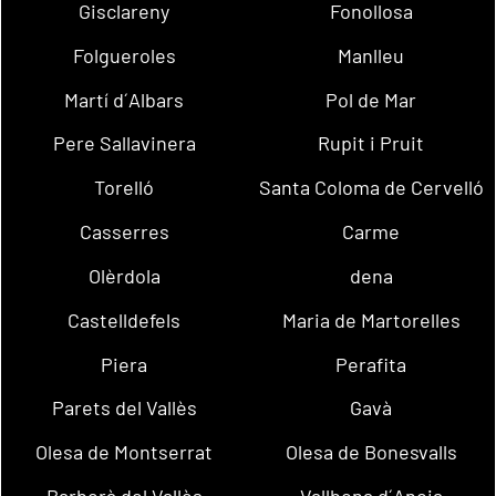
Gisclareny
Fonollosa
Folgueroles
Manlleu
Martí d´Albars
Pol de Mar
Pere Sallavinera
Rupit i Pruit
Torelló
Santa Coloma de Cervelló
Casserres
Carme
Olèrdola
dena
Castelldefels
Maria de Martorelles
Piera
Perafita
Parets del Vallès
Gavà
Olesa de Montserrat
Olesa de Bonesvalls
Barberà del Vallès
Vallbona d´Anoia