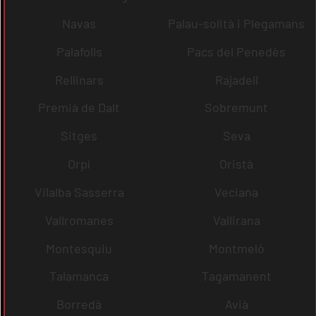
Navas
Palau-solità i Plegamans
Palafolls
Pacs del Penedès
Rellinars
Rajadell
Premià de Dalt
Sobremunt
Sitges
Seva
Orpí
Oristà
Vilalba Sasserra
Veciana
Vallromanes
Vallirana
Montesquiu
Montmeló
Talamanca
Tagamanent
Borredà
Avià