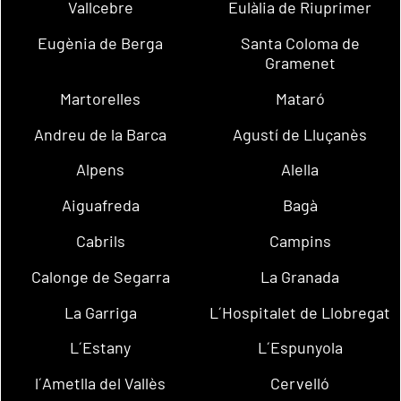
Vallcebre
Eulàlia de Riuprimer
Eugènia de Berga
Santa Coloma de
Gramenet
Martorelles
Mataró
Andreu de la Barca
Agustí de Lluçanès
Alpens
Alella
Aiguafreda
Bagà
Cabrils
Campins
Calonge de Segarra
La Granada
La Garriga
L´Hospitalet de Llobregat
L´Estany
L´Espunyola
l´Ametlla del Vallès
Cervelló