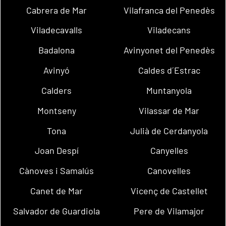
Cabrera de Mar
Vilafranca del Penedès
Viladecavalls
Viladecans
Badalona
Avinyonet del Penedès
Avinyó
Caldes d´Estrac
Calders
Muntanyola
Montseny
Vilassar de Mar
Tona
Julià de Cerdanyola
Joan Despí
Canyelles
Cànoves i Samalús
Canovelles
Canet de Mar
Vicenç de Castellet
Salvador de Guardiola
Pere de Vilamajor