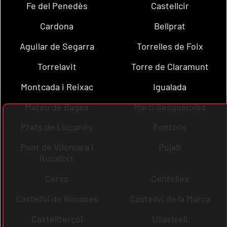
Fe del Penedès
Castellcir
Cardona
Bellprat
Aguilar de Segarra
Torrelles de Foix
Torrelavit
Torre de Claramunt
Montcada i Reixac
Igualada
Mateu de Bages
Martí Sesgueioles
Prats de Lluçanès
Pontons
Pont de Vilomara i
Pujalt
Rocafort
Cercs
Centelles
Castellví de Rosanes
Castellví de la Marca
Castellterçol
Ullastrell