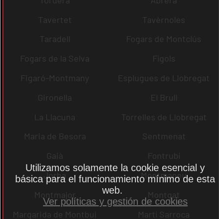
Tavertet
Tavèrnoles
Taradell
Fogars de Montclús
Fogars de la Selva
Fígols
Figaró-Montmany
Esplugues de Llobregat
Gironella
El Brull
La Llacuna
Torrelles de Llobregat
Maria de Besora
Sentmenat
Gaià
Fontrubí
Utilizamos solamente la cookie esencial y
Jorba
Montmaneu
básica para el funcionamiento mínimo de esta
web.
Montmajor
Montgat
Ver políticas y gestión de cookies
Margarida de Montbui
Martí Sarroca