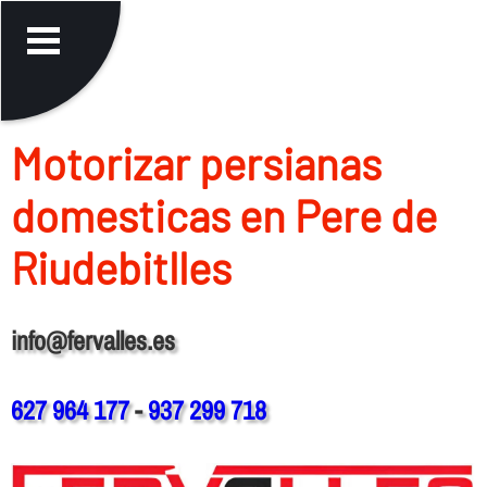
Motorizar persianas
domesticas en Pere de
Riudebitlles
info@fervalles.es
627 964 177
-
937 299 718