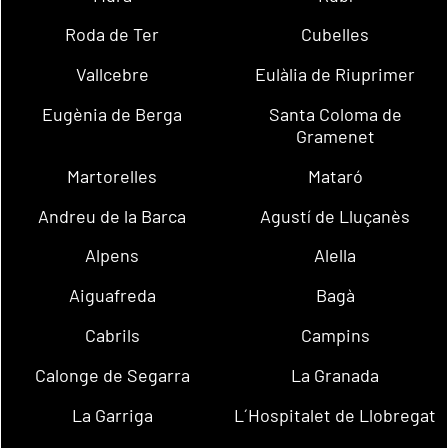
Roda de Ter
Cubelles
Vallcebre
Eulàlia de Riuprimer
Eugènia de Berga
Santa Coloma de
Gramenet
Martorelles
Mataró
Andreu de la Barca
Agustí de Lluçanès
Alpens
Alella
Aiguafreda
Bagà
Cabrils
Campins
Calonge de Segarra
La Granada
La Garriga
L´Hospitalet de Llobregat