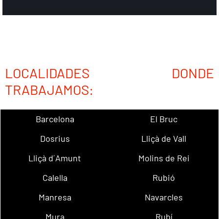
LOCALIDADES DONDE
TRABAJAMOS:
Barcelona
El Bruc
Dosrius
Lliçà de Vall
Lliçà d´Amunt
Molins de Rei
Calella
Rubió
Manresa
Navarcles
Mura
Rubí