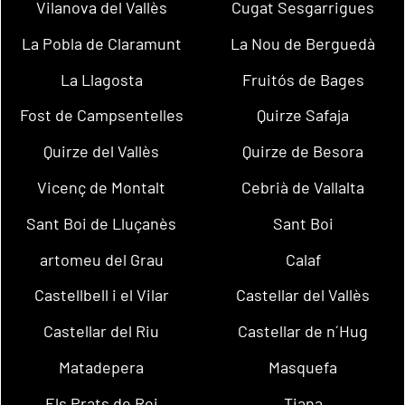
Vilanova del Vallès
Cugat Sesgarrigues
La Pobla de Claramunt
La Nou de Berguedà
La Llagosta
Fruitós de Bages
Fost de Campsentelles
Quirze Safaja
Quirze del Vallès
Quirze de Besora
Vicenç de Montalt
Cebrià de Vallalta
Sant Boi de Lluçanès
Sant Boi
artomeu del Grau
Calaf
Castellbell i el Vilar
Castellar del Vallès
Castellar del Riu
Castellar de n´Hug
Matadepera
Masquefa
Els Prats de Rei
Tiana