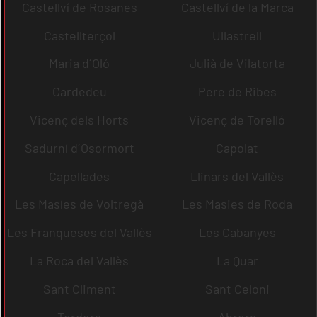
Castellví de Rosanes
Castellví de la Marca
Castellterçol
Ullastrell
Maria d´Oló
Julià de Vilatorta
Cardedeu
Pere de Ribes
Vicenç dels Horts
Vicenç de Torelló
Sadurní d´Osormort
Capolat
Capellades
Llinars del Vallès
Les Masíes de Voltregà
Les Masies de Roda
Les Franqueses del Vallès
Les Cabanyes
La Roca del Vallès
La Quar
Sant Climent
Sant Celoni
Tordera
Abrera