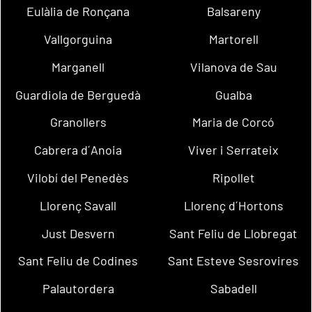
Eulàlia de Ronçana
Balsareny
Vallgorguina
Martorell
Marganell
Vilanova de Sau
Guardiola de Berguedà
Gualba
Granollers
Maria de Corcó
Cabrera d´Anoia
Viver i Serrateix
Vilobí del Penedès
Ripollet
Llorenç Savall
Llorenç d´Hortons
Just Desvern
Sant Feliu de Llobregat
Sant Feliu de Codines
Sant Esteve Sesrovires
Palautordera
Sabadell