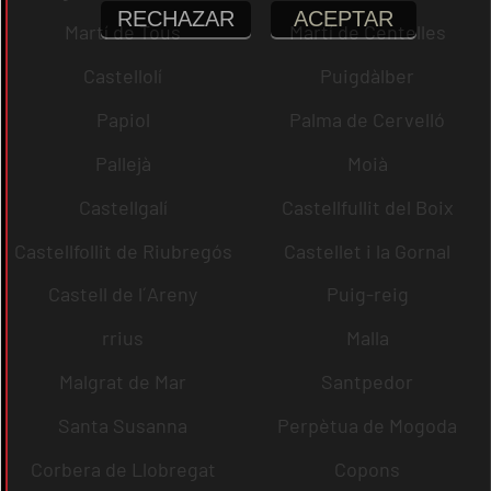
RECHAZAR
ACEPTAR
Martí de Tous
Martí de Centelles
Castellolí
Puigdàlber
Papiol
Palma de Cervelló
Pallejà
Moià
Castellgalí
Castellfullit del Boix
Castellfollit de Riubregós
Castellet i la Gornal
Castell de l´Areny
Puig-reig
rrius
Malla
Malgrat de Mar
Santpedor
Santa Susanna
Perpètua de Mogoda
Corbera de Llobregat
Copons