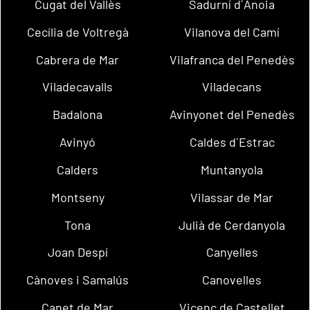
Cugat del Vallès
Sadurní d´Anoia
Cecília de Voltregà
Vilanova del Camí
Cabrera de Mar
Vilafranca del Penedès
Viladecavalls
Viladecans
Badalona
Avinyonet del Penedès
Avinyó
Caldes d´Estrac
Calders
Muntanyola
Montseny
Vilassar de Mar
Tona
Julià de Cerdanyola
Joan Despí
Canyelles
Cànoves i Samalús
Canovelles
Canet de Mar
Vicenç de Castellet