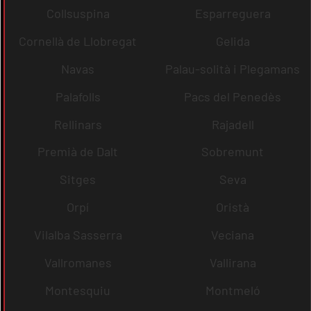
Collsuspina
Esparreguera
Cornellà de Llobregat
Gelida
Navas
Palau-solità i Plegamans
Palafolls
Pacs del Penedès
Rellinars
Rajadell
Premià de Dalt
Sobremunt
Sitges
Seva
Orpí
Oristà
Vilalba Sasserra
Veciana
Vallromanes
Vallirana
Montesquiu
Montmeló