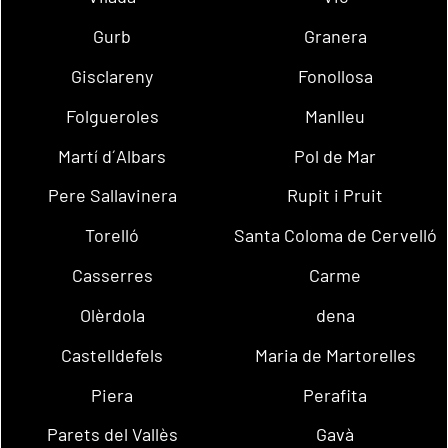
Gurb
Granera
Gisclareny
Fonollosa
Folgueroles
Manlleu
Martí d´Albars
Pol de Mar
Pere Sallavinera
Rupit i Pruit
Torelló
Santa Coloma de Cervelló
Casserres
Carme
Olèrdola
dena
Castelldefels
Maria de Martorelles
Piera
Perafita
Parets del Vallès
Gavà