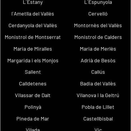
L´Estany
L´Espunyola
l´Ametlla del Vallès
Cervelló
Cerdanyola del Vallès
Montornès del Vallès
Monistrol de Montserrat
Monistrol de Calders
Maria de Miralles
Maria de Merlès
Margarida i els Monjos
Adrià de Besòs
Sallent
Callús
Calldetenes
Badia del Vallès
Vilassar de Dalt
Vilanova i la Geltrú
Polinyà
Pobla de Lillet
Pineda de Mar
Castellbisbal
Vilada
Vic