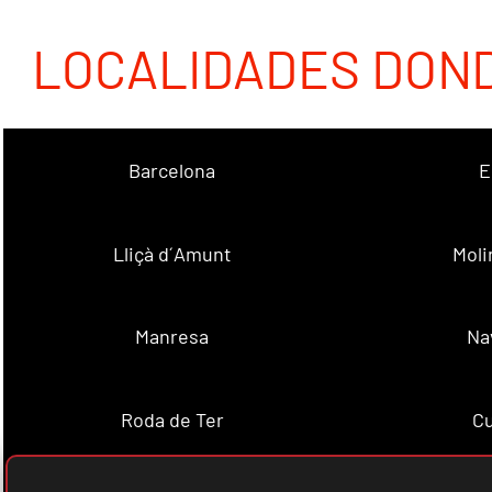
LOCALIDADES DON
Barcelona
E
Lliçà d´Amunt
Moli
Manresa
Na
Roda de Ter
Cu