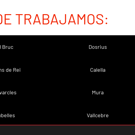
DE TRABAJAMOS:
l Bruc
Dosrius
ns de Rei
Calella
varcles
Mura
belles
Vallcebre