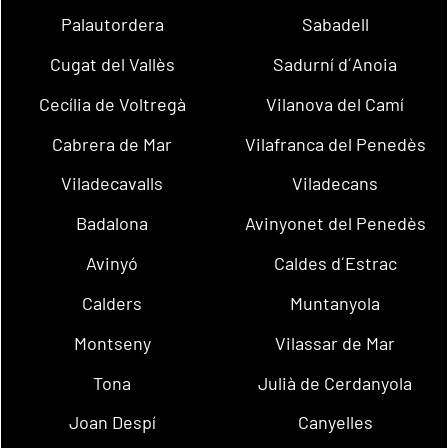
Palautordera
Sabadell
Cugat del Vallès
Sadurní d´Anoia
Cecília de Voltregà
Vilanova del Camí
Cabrera de Mar
Vilafranca del Penedès
Viladecavalls
Viladecans
Badalona
Avinyonet del Penedès
Avinyó
Caldes d´Estrac
Calders
Muntanyola
Montseny
Vilassar de Mar
Tona
Julià de Cerdanyola
Joan Despí
Canyelles