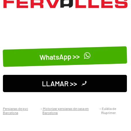
WhatsApp >>
LLAMAR >>
Persianas de pvc
Motorizar persianas de casa en
Eulàlia de
Barcelona
Barcelona
Riuprimer