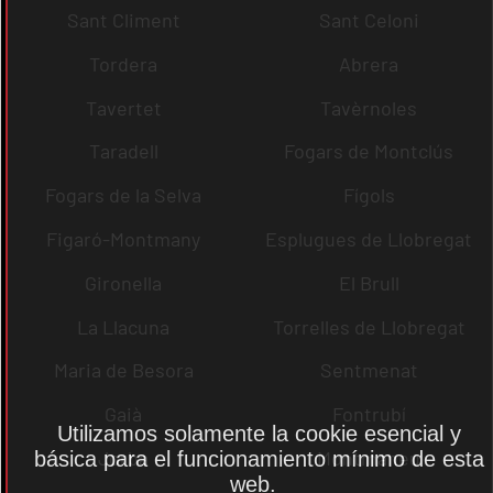
Sant Climent
Sant Celoni
Tordera
Abrera
Tavertet
Tavèrnoles
Taradell
Fogars de Montclús
Fogars de la Selva
Fígols
Figaró-Montmany
Esplugues de Llobregat
Gironella
El Brull
La Llacuna
Torrelles de Llobregat
Maria de Besora
Sentmenat
Gaià
Fontrubí
Utilizamos solamente la cookie esencial y
Jorba
Montmaneu
básica para el funcionamiento mínimo de esta
web.