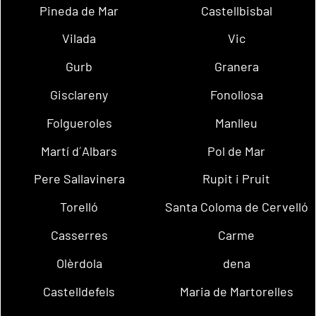
Pineda de Mar
Castellbisbal
Vilada
Vic
Gurb
Granera
Gisclareny
Fonollosa
Folgueroles
Manlleu
Martí d´Albars
Pol de Mar
Pere Sallavinera
Rupit i Pruit
Torelló
Santa Coloma de Cervelló
Casserres
Carme
Olèrdola
dena
Castelldefels
Maria de Martorelles