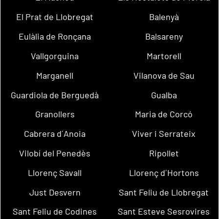
El Prat de Llobregat
Balenyà
Eulàlia de Ronçana
Balsareny
Vallgorguina
Martorell
Marganell
Vilanova de Sau
Guardiola de Berguedà
Gualba
Granollers
Maria de Corcó
Cabrera d´Anoia
Viver i Serrateix
Vilobí del Penedès
Ripollet
Llorenç Savall
Llorenç d´Hortons
Just Desvern
Sant Feliu de Llobregat
Sant Feliu de Codines
Sant Esteve Sesrovires