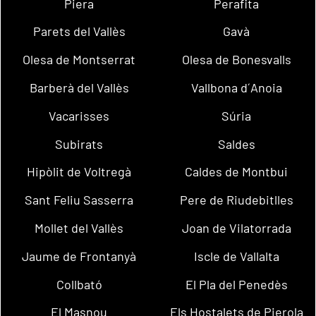
Piera
Perafita
Parets del Vallès
Gavà
Olesa de Montserrat
Olesa de Bonesvalls
Barberà del Vallès
Vallbona d´Anoia
Vacarisses
Súria
Subirats
Saldes
Hipòlit de Voltregà
Caldes de Montbui
Sant Feliu Sasserra
Pere de Riudebitlles
Mollet del Vallès
Joan de Vilatorrada
Jaume de Frontanyà
Iscle de Vallalta
Collbató
El Pla del Penedès
El Masnou
Els Hostalets de Pierola