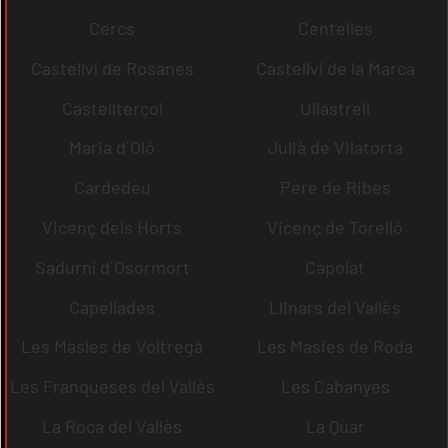
Cercs
Centelles
Castellví de Rosanes
Castellví de la Marca
Castellterçol
Ullastrell
Maria d´Oló
Julià de Vilatorta
Cardedeu
Pere de Ribes
Vicenç dels Horts
Vicenç de Torelló
Sadurní d´Osormort
Capolat
Capellades
Llinars del Vallès
Les Masíes de Voltregà
Les Masies de Roda
Les Franqueses del Vallès
Les Cabanyes
La Roca del Vallès
La Quar