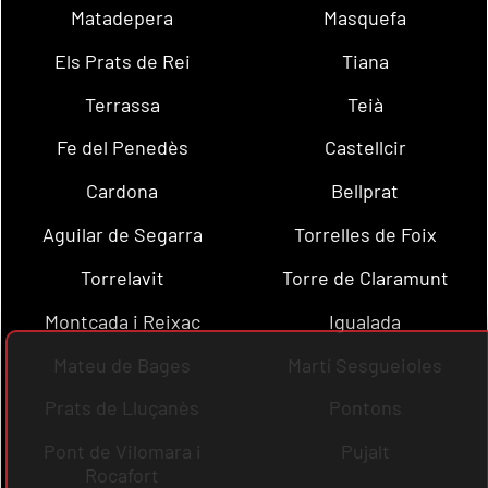
Matadepera
Masquefa
Els Prats de Rei
Tiana
Terrassa
Teià
Fe del Penedès
Castellcir
Cardona
Bellprat
Aguilar de Segarra
Torrelles de Foix
Torrelavit
Torre de Claramunt
Montcada i Reixac
Igualada
Mateu de Bages
Martí Sesgueioles
Prats de Lluçanès
Pontons
Pont de Vilomara i
Pujalt
Rocafort