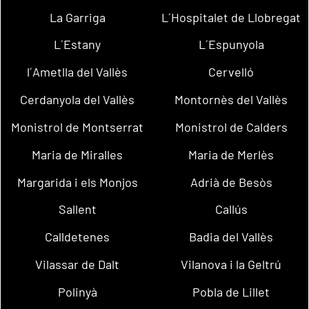
La Garriga
L´Hospitalet de Llobregat
L´Estany
L´Espunyola
l´Ametlla del Vallès
Cervelló
Cerdanyola del Vallès
Montornès del Vallès
Monistrol de Montserrat
Monistrol de Calders
Maria de Miralles
Maria de Merlès
Margarida i els Monjos
Adrià de Besòs
Sallent
Callús
Calldetenes
Badia del Vallès
Vilassar de Dalt
Vilanova i la Geltrú
Polinyà
Pobla de Lillet