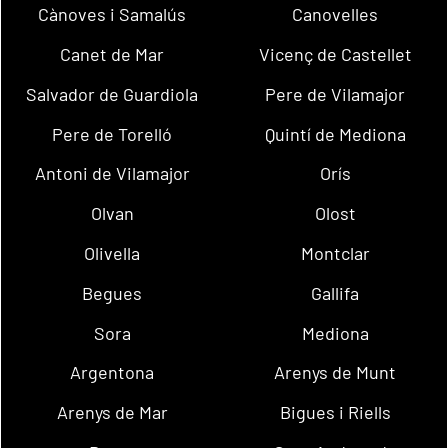
Cànoves i Samalús
Canovelles
Canet de Mar
Vicenç de Castellet
Salvador de Guardiola
Pere de Vilamajor
Pere de Torelló
Quintí de Mediona
Antoni de Vilamajor
Orís
Olvan
Olost
Olivella
Montclar
Begues
Gallifa
Sora
Mediona
Argentona
Arenys de Munt
Arenys de Mar
Bigues i Riells