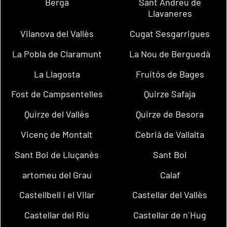
Berga
Sant Andreu de
Llavaneres
Vilanova del Vallès
Cugat Sesgarrigues
La Pobla de Claramunt
La Nou de Berguedà
La Llagosta
Fruitós de Bages
Fost de Campsentelles
Quirze Safaja
Quirze del Vallès
Quirze de Besora
Vicenç de Montalt
Cebrià de Vallalta
Sant Boi de Lluçanès
Sant Boi
artomeu del Grau
Calaf
Castellbell i el Vilar
Castellar del Vallès
Castellar del Riu
Castellar de n´Hug