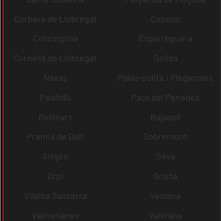
Corbera de Llobregat
Copons
Collsuspina
Esparreguera
Cornellà de Llobregat
Gelida
Navas
Palau-solità i Plegamans
Palafolls
Pacs del Penedès
Rellinars
Rajadell
Premià de Dalt
Sobremunt
Sitges
Seva
Orpí
Oristà
Vilalba Sasserra
Veciana
Vallromanes
Vallirana