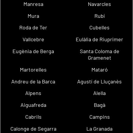
Manresa
Navarcles
Mura
Rubí
Roda de Ter
Cubelles
Vallcebre
Eulàlia de Riuprimer
Eugènia de Berga
Santa Coloma de
Gramenet
Martorelles
Mataró
Andreu de la Barca
Agustí de Lluçanès
Alpens
Alella
Aiguafreda
Bagà
Cabrils
Campins
Calonge de Segarra
La Granada