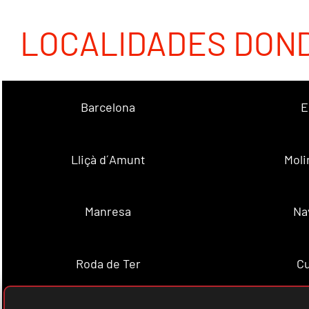
LOCALIDADES DON
Barcelona
E
Lliçà d´Amunt
Moli
Manresa
Na
Roda de Ter
Cu