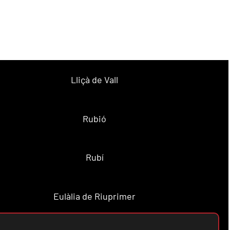
Lliçà de Vall
Rubió
Rubí
Eulàlia de Riuprimer