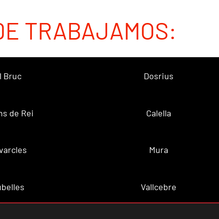
DE TRABAJAMOS:
l Bruc
Dosrius
ns de Rei
Calella
varcles
Mura
belles
Vallcebre