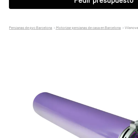
Persianas de pvc Barcelona
Motorizar persianas de casa en Barcelona
Vilanova 