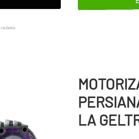
E
i la Geltrú
MOTORIZ
PERSIANA
LA GELT