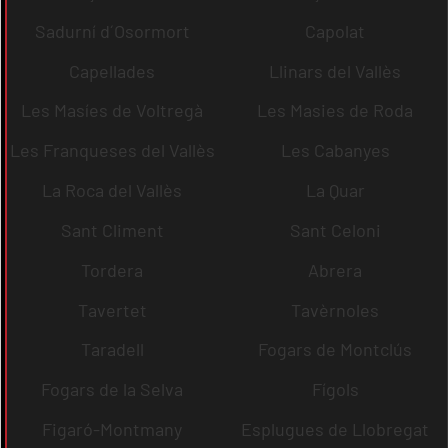
Sadurní d´Osormort
Capolat
Capellades
Llinars del Vallès
Les Masíes de Voltregà
Les Masies de Roda
Les Franqueses del Vallès
Les Cabanyes
La Roca del Vallès
La Quar
Sant Climent
Sant Celoni
Tordera
Abrera
Tavertet
Tavèrnoles
Taradell
Fogars de Montclús
Fogars de la Selva
Fígols
Figaró-Montmany
Esplugues de Llobregat