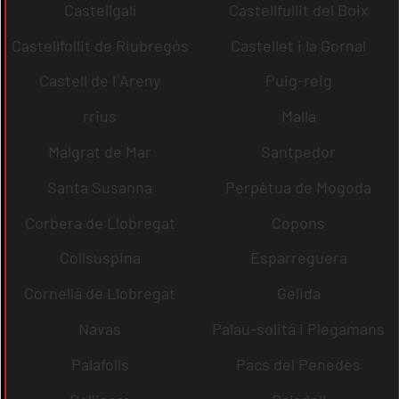
Castellgalí
Castellfullit del Boix
Castellfollit de Riubregós
Castellet i la Gornal
Castell de l´Areny
Puig-reig
rrius
Malla
Malgrat de Mar
Santpedor
Santa Susanna
Perpètua de Mogoda
Corbera de Llobregat
Copons
Collsuspina
Esparreguera
Cornellà de Llobregat
Gelida
Navas
Palau-solità i Plegamans
Palafolls
Pacs del Penedès