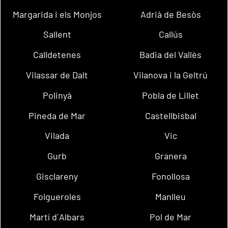
Margarida i els Monjos
Adrià de Besòs
Sallent
Callús
Calldetenes
Badia del Vallès
Vilassar de Dalt
Vilanova i la Geltrú
Polinyà
Pobla de Lillet
Pineda de Mar
Castellbisbal
Vilada
Vic
Gurb
Granera
Gisclareny
Fonollosa
Folgueroles
Manlleu
Martí d´Albars
Pol de Mar