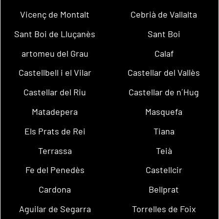
Vicenç de Montalt
Cebrià de Vallalta
Sant Boi de Lluçanès
Sant Boi
artomeu del Grau
Calaf
Castellbell i el Vilar
Castellar del Vallès
Castellar del Riu
Castellar de n´Hug
Matadepera
Masquefa
Els Prats de Rei
Tiana
Terrassa
Teià
Fe del Penedès
Castellcir
Cardona
Bellprat
Aguilar de Segarra
Torrelles de Foix