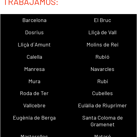
TRABAJAMOS:
Barcelona
El Bruc
Dosrius
Lliçà de Vall
Lliçà d´Amunt
Molins de Rei
Calella
Rubió
Manresa
Navarcles
Mura
Rubí
Roda de Ter
Cubelles
Vallcebre
Eulàlia de Riuprimer
Eugènia de Berga
Santa Coloma de
Gramenet
Martorelles
Mataró