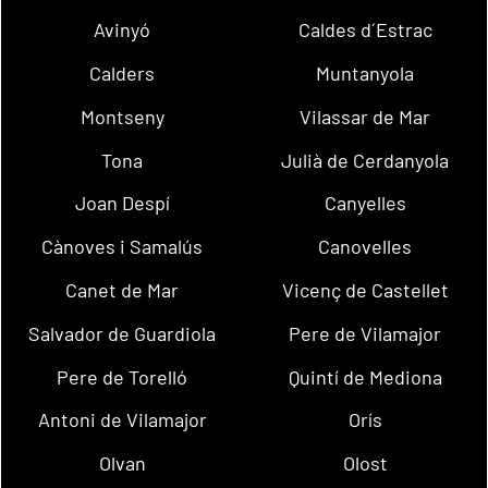
Avinyó
Caldes d´Estrac
Calders
Muntanyola
Montseny
Vilassar de Mar
Tona
Julià de Cerdanyola
Joan Despí
Canyelles
Cànoves i Samalús
Canovelles
Canet de Mar
Vicenç de Castellet
Salvador de Guardiola
Pere de Vilamajor
Pere de Torelló
Quintí de Mediona
Antoni de Vilamajor
Orís
Olvan
Olost