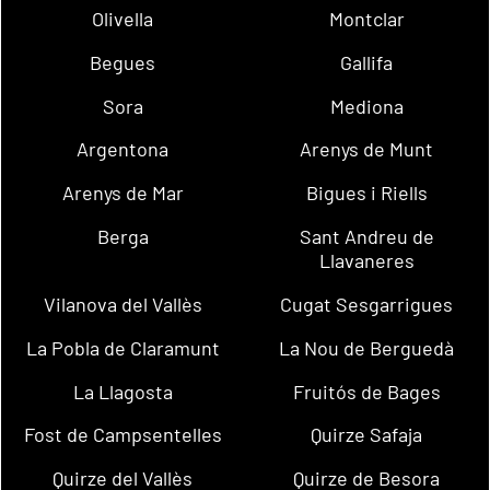
Olivella
Montclar
Begues
Gallifa
Sora
Mediona
Argentona
Arenys de Munt
Arenys de Mar
Bigues i Riells
Berga
Sant Andreu de
Llavaneres
Vilanova del Vallès
Cugat Sesgarrigues
La Pobla de Claramunt
La Nou de Berguedà
La Llagosta
Fruitós de Bages
Fost de Campsentelles
Quirze Safaja
Quirze del Vallès
Quirze de Besora