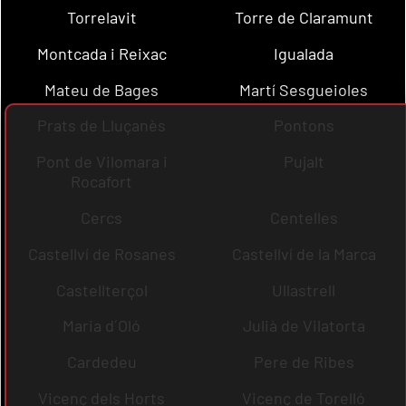
Torrelavit
Torre de Claramunt
Montcada i Reixac
Igualada
Mateu de Bages
Martí Sesgueioles
Prats de Lluçanès
Pontons
Pont de Vilomara i
Pujalt
Rocafort
Cercs
Centelles
Castellví de Rosanes
Castellví de la Marca
Castellterçol
Ullastrell
Maria d´Oló
Julià de Vilatorta
Cardedeu
Pere de Ribes
Vicenç dels Horts
Vicenç de Torelló