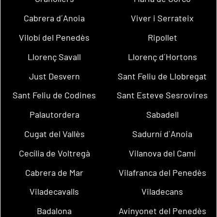
Cabrera d´Anoia
Viver i Serrateix
Vilobí del Penedès
Ripollet
Llorenç Savall
Llorenç d´Hortons
Just Desvern
Sant Feliu de Llobregat
Sant Feliu de Codines
Sant Esteve Sesrovires
Palautordera
Sabadell
Cugat del Vallès
Sadurní d´Anoia
Cecília de Voltregà
Vilanova del Camí
Cabrera de Mar
Vilafranca del Penedès
Viladecavalls
Viladecans
Badalona
Avinyonet del Penedès