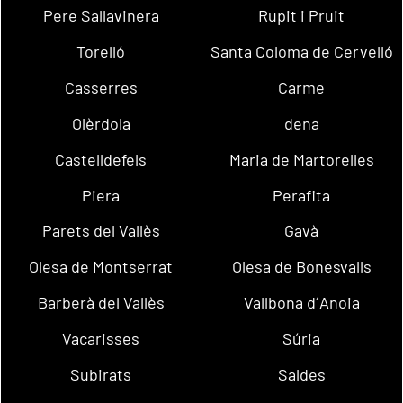
Pere Sallavinera
Rupit i Pruit
Torelló
Santa Coloma de Cervelló
Casserres
Carme
Olèrdola
dena
Castelldefels
Maria de Martorelles
Piera
Perafita
Parets del Vallès
Gavà
Olesa de Montserrat
Olesa de Bonesvalls
Barberà del Vallès
Vallbona d´Anoia
Vacarisses
Súria
Subirats
Saldes