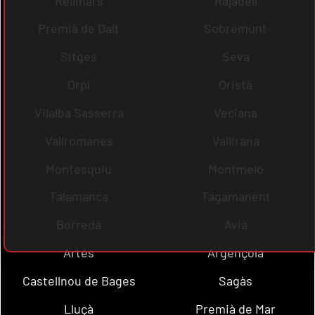
Rellinars
Rajadell
Premià de Dalt
Sobremunt
Sitges
Seva
Orpí
Oristà
Vilalba Sasserra
Veciana
Vallromanes
Vallirana
Montesquiu
Montmeló
Talamanca
Tagamanent
Borredà
Avià
Artés
Argençola
Castellnou de Bages
Sagàs
Lluçà
Premià de Mar