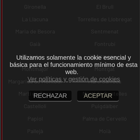
Gironella
El Brull
La Llacuna
Torrelles de Llobregat
Maria de Besora
Sentmenat
Gaià
Fontrubí
Jorba
Montmaneu
Utilizamos solamente la cookie esencial y
básica para el funcionamiento mínimo de esta
Montmajor
Montgat
web.
Ver políticas y gestión de cookies
Margarida de Montbui
Martí Sarroca
Martí de Tous
Martí de Centelles
RECHAZAR
ACEPTAR
Castellolí
Puigdàlber
Papiol
Palma de Cervelló
Pallejà
Moià