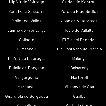
Hipòlit de Voltregà
Caldes de Montbui
Sant Feliu Sasserra
Pere de Riudebitlles
Mollet del Vallès
Joan de Vilatorrada
Jaume de Frontanyà
Iscle de Vallalta
Collbató
El Pla del Penedès
El Masnou
Els Hostalets de Pierola
El Prat de Llobregat
Balenyà
Eulàlia de Ronçana
Balsareny
Vallgorguina
Martorell
Marganell
Vilanova de Sau
Guardiola de Berguedà
Gualba
Granollers
Maria de Corcó