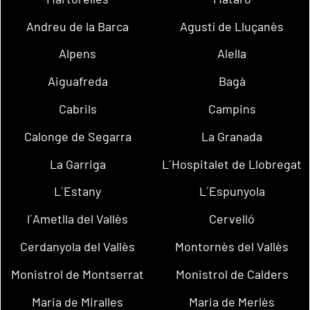
Andreu de la Barca
Agustí de Lluçanès
Alpens
Alella
Aiguafreda
Bagà
Cabrils
Campins
Calonge de Segarra
La Granada
La Garriga
L´Hospitalet de Llobregat
L´Estany
L´Espunyola
l´Ametlla del Vallès
Cervelló
Cerdanyola del Vallès
Montornès del Vallès
Monistrol de Montserrat
Monistrol de Calders
Maria de Miralles
Maria de Merlès