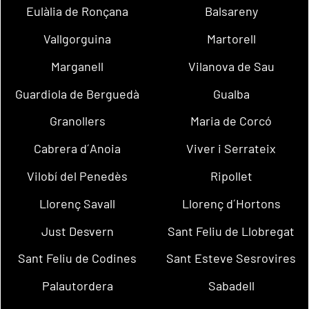
Eulàlia de Ronçana
Balsareny
Vallgorguina
Martorell
Marganell
Vilanova de Sau
Guardiola de Berguedà
Gualba
Granollers
Maria de Corcó
Cabrera d´Anoia
Viver i Serrateix
Vilobí del Penedès
Ripollet
Llorenç Savall
Llorenç d´Hortons
Just Desvern
Sant Feliu de Llobregat
Sant Feliu de Codines
Sant Esteve Sesrovires
Palautordera
Sabadell