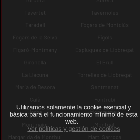
Tavertet
Tavèrnoles
Taradell
Fogars de Montclús
Fogars de la Selva
Fígols
Figaró-Montmany
Esplugues de Llobregat
Gironella
El Brull
La Llacuna
Torrelles de Llobregat
Maria de Besora
Sentmenat
Gaià
Fontrubí
Utilizamos solamente la cookie esencial y
Jorba
Montmaneu
básica para el funcionamiento mínimo de esta
web.
Montmajor
Montgat
Ver políticas y gestión de cookies
Margarida de Montbui
Martí Sarroca