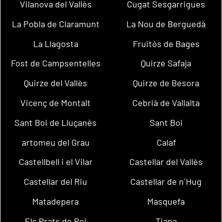
Vilanova del Vallès
Cugat Sesgarrigues
La Pobla de Claramunt
La Nou de Berguedà
La Llagosta
Fruitós de Bages
Fost de Campsentelles
Quirze Safaja
Quirze del Vallès
Quirze de Besora
Vicenç de Montalt
Cebrià de Vallalta
Sant Boi de Lluçanès
Sant Boi
artomeu del Grau
Calaf
Castellbell i el Vilar
Castellar del Vallès
Castellar del Riu
Castellar de n´Hug
Matadepera
Masquefa
Els Prats de Rei
Tiana