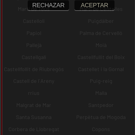
RECHAZAR
ACEPTAR
Martí de Tous
Martí de Centelles
Castellolí
Puigdàlber
Papiol
Palma de Cervelló
Pallejà
Moià
Castellgalí
Castellfullit del Boix
Castellfollit de Riubregós
Castellet i la Gornal
Castell de l´Areny
Puig-reig
rrius
Malla
Malgrat de Mar
Santpedor
Santa Susanna
Perpètua de Mogoda
Corbera de Llobregat
Copons