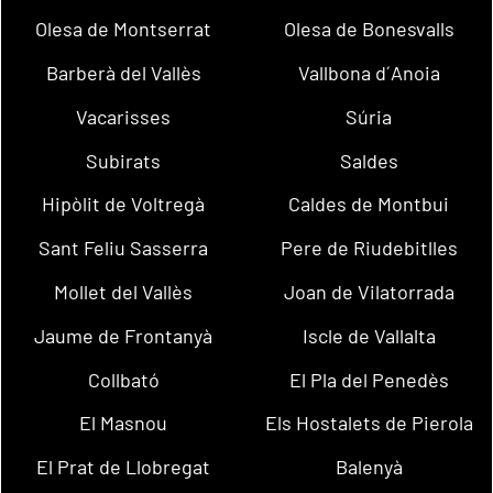
Olesa de Montserrat
Olesa de Bonesvalls
Barberà del Vallès
Vallbona d´Anoia
Vacarisses
Súria
Subirats
Saldes
Hipòlit de Voltregà
Caldes de Montbui
Sant Feliu Sasserra
Pere de Riudebitlles
Mollet del Vallès
Joan de Vilatorrada
Jaume de Frontanyà
Iscle de Vallalta
Collbató
El Pla del Penedès
El Masnou
Els Hostalets de Pierola
El Prat de Llobregat
Balenyà