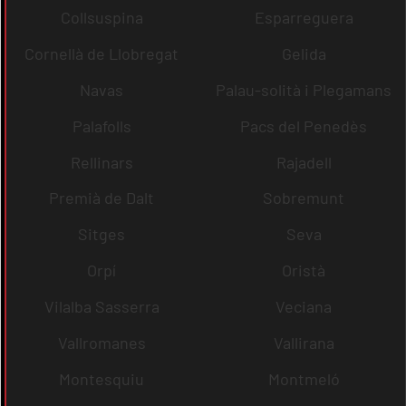
Collsuspina
Esparreguera
Cornellà de Llobregat
Gelida
Navas
Palau-solità i Plegamans
Palafolls
Pacs del Penedès
Rellinars
Rajadell
Premià de Dalt
Sobremunt
Sitges
Seva
Orpí
Oristà
Vilalba Sasserra
Veciana
Vallromanes
Vallirana
Montesquiu
Montmeló