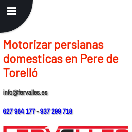
Motorizar persianas
domesticas en Pere de
Torelló
info@fervalles.es
627 964 177
-
937 299 718