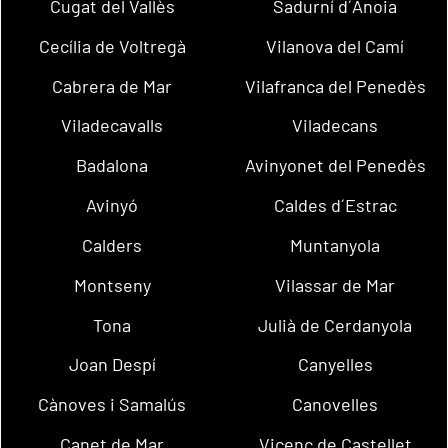
Cugat del Vallès
Sadurní d´Anoia
Cecília de Voltregà
Vilanova del Camí
Cabrera de Mar
Vilafranca del Penedès
Viladecavalls
Viladecans
Badalona
Avinyonet del Penedès
Avinyó
Caldes d´Estrac
Calders
Muntanyola
Montseny
Vilassar de Mar
Tona
Julià de Cerdanyola
Joan Despí
Canyelles
Cànoves i Samalús
Canovelles
Canet de Mar
Vicenç de Castellet