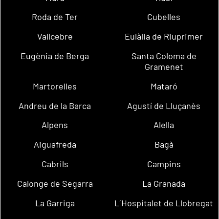
Roda de Ter
Cubelles
Vallcebre
Eulàlia de Riuprimer
Eugènia de Berga
Santa Coloma de
Gramenet
Martorelles
Mataró
Andreu de la Barca
Agustí de Lluçanès
Alpens
Alella
Aiguafreda
Bagà
Cabrils
Campins
Calonge de Segarra
La Granada
La Garriga
L´Hospitalet de Llobregat