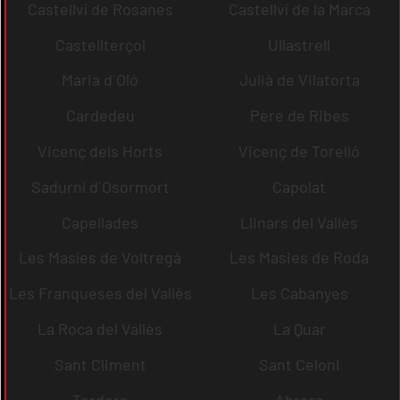
Castellví de Rosanes
Castellví de la Marca
Castellterçol
Ullastrell
Maria d´Oló
Julià de Vilatorta
Cardedeu
Pere de Ribes
Vicenç dels Horts
Vicenç de Torelló
Sadurní d´Osormort
Capolat
Capellades
Llinars del Vallès
Les Masíes de Voltregà
Les Masies de Roda
Les Franqueses del Vallès
Les Cabanyes
La Roca del Vallès
La Quar
Sant Climent
Sant Celoni
Tordera
Abrera