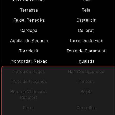
Terrassa
Teià
Fe del Penedès
Castellcir
Cardona
Bellprat
Aguilar de Segarra
Torrelles de Foix
Torrelavit
Torre de Claramunt
Montcada i Reixac
Igualada
Mateu de Bages
Martí Sesgueioles
Prats de Lluçanès
Pontons
Pont de Vilomara i
Pujalt
Rocafort
Cercs
Centelles