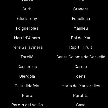
Gurb
Granera
Gisclareny
Fonollosa
Folgueroles
Manlleu
Martí d´Albars
Pol de Mar
Pere Sallavinera
Rupit i Pruit
Torelló
Santa Coloma de Cervelló
Casserres
Carme
Olèrdola
dena
Castelldefels
Maria de Martorelles
Piera
Perafita
Parets del Vallès
Gavà