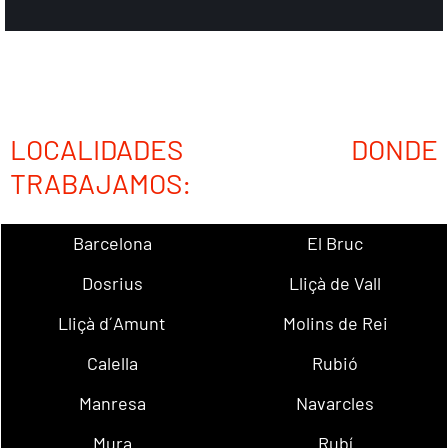
LOCALIDADES DONDE
TRABAJAMOS:
Barcelona
El Bruc
Dosrius
Lliçà de Vall
Lliçà d´Amunt
Molins de Rei
Calella
Rubió
Manresa
Navarcles
Mura
Rubí