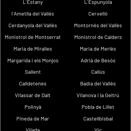
L´Estany
L´Espunyola
l´Ametlla del Vallès
Cervelló
Cerdanyola del Vallès
Montornès del Vallès
Monistrol de Montserrat
Monistrol de Calders
Maria de Miralles
Maria de Merlès
Margarida i els Monjos
Adrià de Besòs
Sallent
Callús
Calldetenes
Badia del Vallès
Vilassar de Dalt
Vilanova i la Geltrú
Polinyà
Pobla de Lillet
Pineda de Mar
Castellbisbal
Vilada
Vic